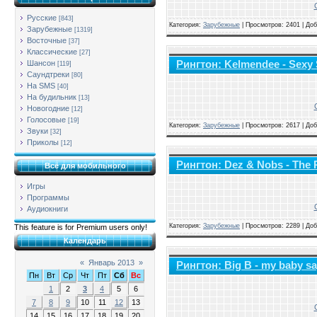
Русские
[843]
Категория:
Зарубежные
|
Просмотров: 2401 | До
Зарубежные
[1319]
Восточные
[37]
Классические
[27]
Рингтон: Kelmendee - Sexy 
Шансон
[119]
Саундтреки
[80]
На SMS
[40]
На будильник
[13]
Новогодние
[12]
Голосовые
[19]
Категория:
Зарубежные
|
Просмотров: 2617 | До
Звуки
[32]
Приколы
[12]
Рингтон: Dez & Nobs - The 
Всё для мобильного
Игры
Программы
Аудиокниги
Категория:
Зарубежные
|
Просмотров: 2289 | До
This feature is for Premium users only!
Календарь
«
Январь 2013
»
Рингтон: Big B - my baby say
Пн
Вт
Ср
Чт
Пт
Сб
Вс
1
2
3
4
5
6
7
8
9
10
11
12
13
14
15
16
17
18
19
20