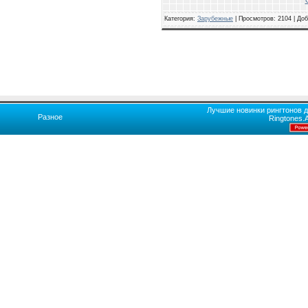
Категория:
Зарубежные
|
Просмотров: 2104 | До
Лучшие новинки рингтонов д
Разное
Ringtones.