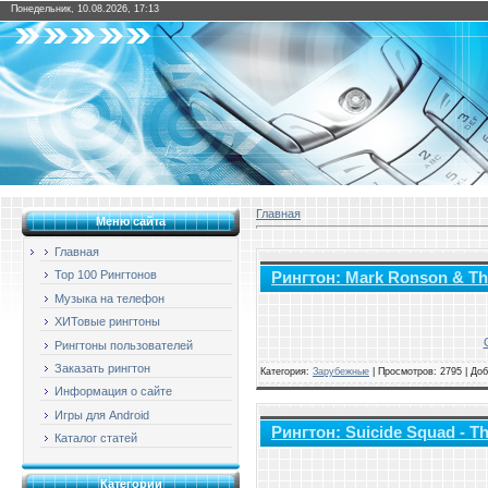
Понедельник, 10.08.2026, 17:13
Главная
Меню сайта
Главная
Top 100 Рингтонов
Рингтон: Mark Ronson & The
Музыка на телефон
ХИТовые рингтоны
Рингтоны пользователей
Заказать рингтон
Категория:
Зарубежные
|
Просмотров: 2795 | До
Информация о сайте
Игры для Android
Рингтон: Suicide Squad - T
Каталог статей
Категории