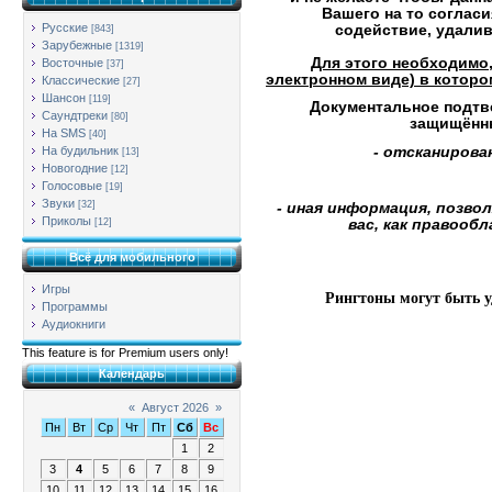
Вашего на то согласи
Русские
содействие,
удалив
[843]
Зарубежные
[1319]
Для этого необходимо
Восточные
[37]
электронном виде) в котор
Классические
[27]
Шансон
[119]
Документальное подтв
Саундтреки
[80]
защищённ
На SMS
[40]
- отсканирова
На будильник
[13]
Новогодние
[12]
Голосовые
[19]
Звуки
[32]
- иная информация, позв
Приколы
[12]
вас, как правооб
Всё для мобильного
Игры
Рингтоны могут быть у
Программы
Аудиокниги
This feature is for Premium users only!
Календарь
«
Август 2026
»
Пн
Вт
Ср
Чт
Пт
Сб
Вс
1
2
3
4
5
6
7
8
9
10
11
12
13
14
15
16