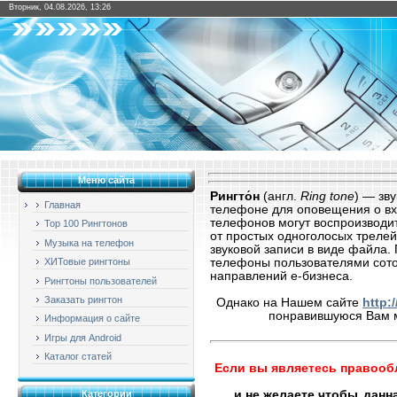
Вторник, 04.08.2026, 13:26
Меню сайта
Рингто́н
(англ.
Ring tone
) — зв
Главная
телефоне для оповещения о в
телефонов могут воспроизводит
Top 100 Рингтонов
от простых одноголосых треле
Музыка на телефон
звуковой записи в виде файла. 
телефоны пользователями сото
ХИТовые рингтоны
направлений е-бизнеса.
Рингтоны пользователей
Заказать рингтон
Однако на Нашем сайте
http:
понравившуюся Вам
Информация о сайте
Игры для Android
Каталог статей
Если вы являетесь правооб
и не желаете чтобы
данн
Категории