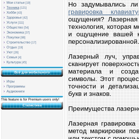
Но задумывались ли 
Мои статьи
[19]
Техника
[121]
гравировка клавиат
Хобби
[43]
ощущения? Лазерная 
Здоровье
[42]
Услуги
[111]
технология, которая 
Общество
[54]
и ощущение вашей к
Экономика
[37]
Покупки
[98]
персонализированной
Строительство
[17]
Отдых
[19]
Уют
[26]
Лазерный луч, упра
Семья
[4]
сканирует поверхност
Культура
[45]
материала и созда
Всё для мобильного
символы. Этот процес
Игры
точности и детализа
Программы
Аудиокниги
букв и знаков.
This feature is for Premium users only!
Статистика
Преимущества лазерно
Лазерная гравировка
метод маркировки по
или текстом с помощь