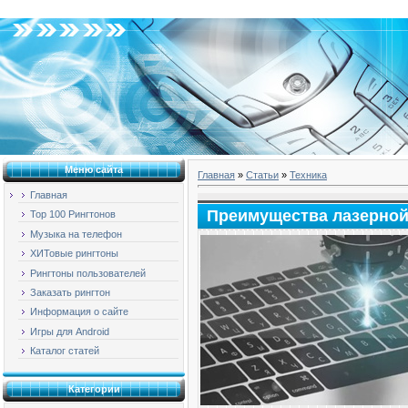
Четверг, 06.08.2026, 10:37
Меню сайта
Главная
»
Статьи
»
Техника
Главная
Преимущества лазерной
Top 100 Рингтонов
Музыка на телефон
ХИТовые рингтоны
Рингтоны пользователей
Заказать рингтон
Информация о сайте
Игры для Android
Каталог статей
Категории