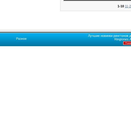
1-10
11-
Лучшие новинки рингтонов д
Разное
Ringtones.