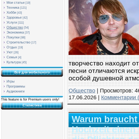
Мои статьи
[19]
Техника
[121]
Хобби
[43]
Здоровье
[42]
Услуги
[111]
Общество
[54]
Экономика
[37]
Покупки
[98]
Строительство
[17]
Отдых
[19]
Уют
[26]
Семья
[4]
творчество находит от
Культура
[45]
песни отличаются иск
Всё для мобильного
особой душевной атм
Игры
Программы
Общество
|
Просмотров:
4
Аудиокниги
17.06.2026
|
Комментарии (
This feature is for Premium users only!
Статистика
Warum braucht 
Hochzeit einen