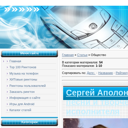
Среда, 05.08.2026, 02:11
Меню сайта
Главная
»
Статьи
» Общество
Главная
В категории материалов
:
54
Показано материалов
:
1-10
Top 100 Рингтонов
Сортировать по
:
Дате
·
Названию
·
Рейтинг
Музыка на телефон
ХИТовые рингтоны
Рингтоны пользователей
Сергей Аполо
Заказать рингтон
Информация о сайте
песни и творч
Игры для Android
исполнителя
Каталог статей
Категории