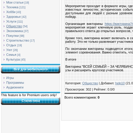
Мои статьи
[19]
Мероприятие проходит в формате игры, где
Техника
[121]
известных личностях, исторических собы
Хобби
[43]
доступными для людей с разным уровнем п
победу.
Здоровье
[42]
Услуги
[111]
Организация викторины
https://викторина7
Общество
[54]
мероприятия играет ключевую роль, подд
правильного ответа до открытых вопросов, 
Экономика
[37]
Покупки
[98]
Кроме того, викторина может включать в 
Строительство
[17]
работу. Это не только развлекает участник
Отдых
[19]
По окончании викторины подводятся итоги
Уют
[26]
элемент соревнования. Важно отметить, что
Семья
[4]
В итоге
Культура
[45]
Викторина "ВСЕЙ СЕМЬЁЙ – ЗА ЧЕЛЯБИНСК" 
Всё для мобильного
узы и расширить кругозор участников.
Игры
Программы
Категория
:
Общество
|
Добавил
:
help10
(21.0
Аудиокниги
Просмотров
:
302
|
Рейтинг
:
0.0
/
0
This feature is for Premium users only!
Всего комментариев
:
0
Статистика