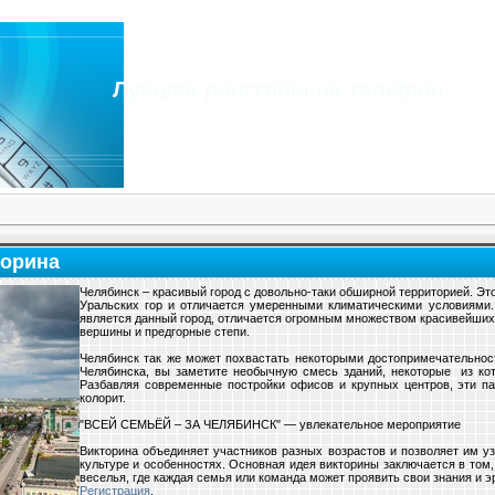
Лучшие рингтоны на телефон
торина
Челябинск – красивый город с довольно-таки обширной территорией. Эт
Уральских гор и отличается умеренными климатическими условиями.
является данный город, отличается огромным множеством красивейших
вершины и предгорные степи.
Челябинск так же может похвастать некоторыми достопримечательнос
Челябинска, вы заметите необычную смесь зданий, некоторые из ко
Разбавляя современные постройки офисов и крупных центров, эти па
колорит.
"ВСЕЙ СЕМЬЁЙ – ЗА ЧЕЛЯБИНСК" — увлекательное мероприятие
Викторина объединяет участников разных возрастов и позволяет им уз
культуре и особенностях. Основная идея викторины заключается в том
веселья, где каждая семья или команда может проявить свои знания и 
Регистрация
.