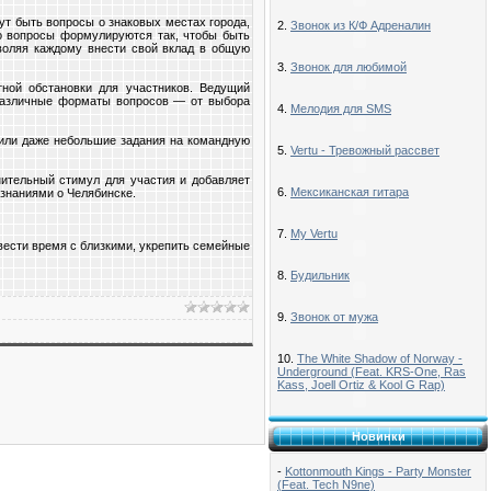
ут быть вопросы о знаковых местах города,
2.
Звонок из К/Ф Адреналин
о вопросы формулируются так, чтобы быть
зволяя каждому внести свой вклад в общую
3.
Звонок для любимой
тной обстановки для участников. Ведущий
 различные форматы вопросов — от выбора
4.
Мелодия для SMS
 или даже небольшие задания на командную
5.
Vertu - Тревожный рассвет
нительный стимул для участия и добавляет
6.
Мексиканская гитара
 знаниями о Челябинске.
7.
My Vertu
ести время с близкими, укрепить семейные
8.
Будильник
9.
Звонок от мужа
10.
The White Shadow of Norway -
Underground (Feat. KRS-One, Ras
Kass, Joell Ortiz & Kool G Rap)
Новинки
-
Kottonmouth Kings - Party Monster
(Feat. Tech N9ne)