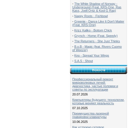
-
The White Shadow of Norway -
Underground (Feat. KRS-One, Ras
Kass, Joell Ortiz & Kool G Rap)
-
Nappy Roots - Fishbowl
-
Greenie - Dance Like It Don't Matter
(Feat. KRS-One)
-
Krizz Kaliko - Bottom Chick
-
Grynch - Home (Feat. Speedy)
-
The Returners - She Just Thinks
-
B.o.B - Magic (feat. Rivers Cuomo
of Weezer)
-
Kno - Spread Your Wings
-
S.A.S - Shout
Новости
Профессиональный ремонт
микроволновых печей:
диагностика, частые поломки и
советы по эксплуатации
20.07.2026
Компьютеры будущего: технологии,
которые меняют реальность
07.10.2025
Преимущества лазерной
гравировки клавиатуры
10.06.2025
Как устроено сетевое