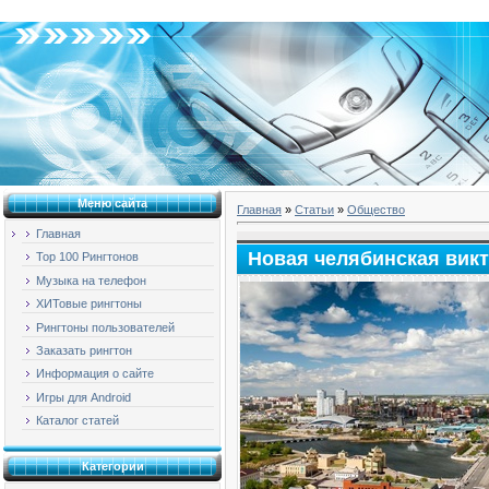
Четверг, 06.08.2026, 18:08
Меню сайта
Главная
»
Статьи
»
Общество
Главная
Новая челябинская вик
Top 100 Рингтонов
Музыка на телефон
ХИТовые рингтоны
Рингтоны пользователей
Заказать рингтон
Информация о сайте
Игры для Android
Каталог статей
Категории