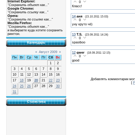
Internet Explorer:
0
"Сохранить объект как..."
Класс!
Google Chrome:
"Сохранить ссылку как..."
Opera:
14
аня
(15.10.2011 15:03)
"Сохранить по ссылке как..."
0
Mozilla Firefox:
yну круто чё)
"Сохранить объект как..."
и выбираете куда хотите сохранить
рингтон.
13
T.S.
(23.09.2011 14:24)
0
spasiboo
Календарь
«
Август 2009
»
12
qwer
(18.09.2011 12:15)
0
Пн
Вт
Ср
Чт
Пт
Сб
Вс
good
1
2
3
4
5
6
7
8
9
10
11
12
13
14
15
16
Добавлять комментарии могу
17
18
19
20
21
22
23
[
Р
24
25
26
27
28
29
30
31
Статистика