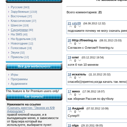
Русские
[843]
Зарубежные
Всего комментариев
:
21
[1319]
Восточные
[37]
Классические
[27]
21
cdz09
(04.09.2013 12:32)
Шансон
[119]
0
Саундтреки
[80]
подскажите почему не могу скачать рин
На SMS
[40]
На будильник
[13]
20
Http://freering.ru
(08.01.2013 23:03)
Новогодние
0
[12]
Согласен с Олегом!!! freering.ru
Голосовые
[19]
Звуки
[32]
Приколы
19
олег
[12]
(03.12.2012 19:54)
0
хотя б топ 10 меняли
Всё для мобильного
18
искатель
Игры
(11.10.2012 20:32)
0
Программы
спасибо))приятно,когда качать так легко
Аудиокниги
This feature is for Premium users only!
17
мико
(17.06.2012 18:07)
0
Как скачать!
как зборная Рассия по футболу
Нажимаете на ссылке
(Скачать рингтон: "Звонок из К/Ф
16
Андрей
(07.02.2012 10:09)
Адреналин")
0
правой кнопкой мышки, и в
Супер!!!
выпадающем меню, в зависимости
от браузера который вы
используете, выбираете пункт:
15
olga
(29.10.2011 09:05)