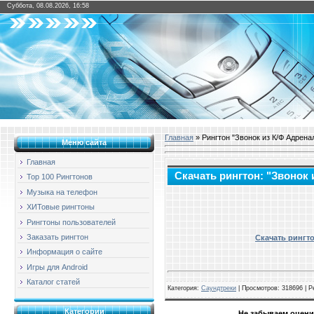
Суббота, 08.08.2026, 16:58
Главная
» Рингтон "Звонок из К/Ф Адрена
Меню сайта
Главная
Скачать рингтон: "Звонок
Top 100 Рингтонов
Музыка на телефон
ХИТовые рингтоны
Рингтоны пользователей
Заказать рингтон
Скачать рингто
Информация о сайте
Игры для Android
Каталог статей
Категория
:
Саундтреки
|
Просмотров
: 318696 |
Р
Категории
Не забываем оцени