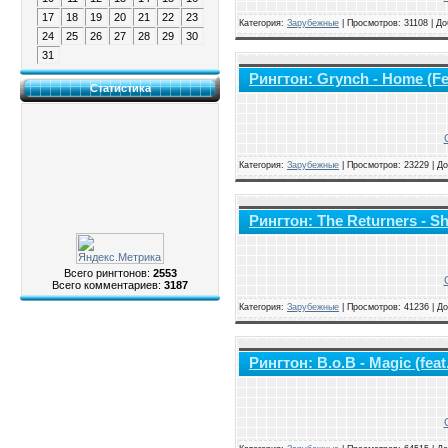
17
18
19
20
21
22
23
Категория:
Зарубежные
|
Просмотров: 31108 | Д
24
25
26
27
28
29
30
31
Рингтон: Grynch - Home (Fe
Статистика
Категория:
Зарубежные
|
Просмотров: 23229 | Д
Рингтон: The Returners - Sh
Всего рингтонов:
2553
Всего комментариев:
3187
Категория:
Зарубежные
|
Просмотров: 41236 | Д
Рингтон: B.o.B - Magic (fea