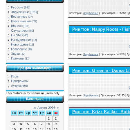
Русские
[843]
Зарубежные
[1319]
Категория:
Зарубежные
|
Просмотров: 125768 | 
Восточные
[37]
Классические
[27]
Шансон
[119]
Рингтон: Nappy Roots - Fis
Саундтреки
[80]
На SMS
[40]
На будильник
[13]
Новогодние
[12]
Голосовые
[19]
Звуки
[32]
Категория:
Зарубежные
|
Просмотров: 48280 | Д
Приколы
[12]
Всё для мобильного
Рингтон: Greenie - Dance Li
Игры
Программы
Аудиокниги
This feature is for Premium users only!
Категория:
Зарубежные
|
Просмотров: 32125 | Д
Календарь
«
Август 2026
»
Рингтон: Krizz Kaliko - Bot
Пн
Вт
Ср
Чт
Пт
Сб
Вс
1
2
3
4
5
6
7
8
9
10
11
12
13
14
15
16