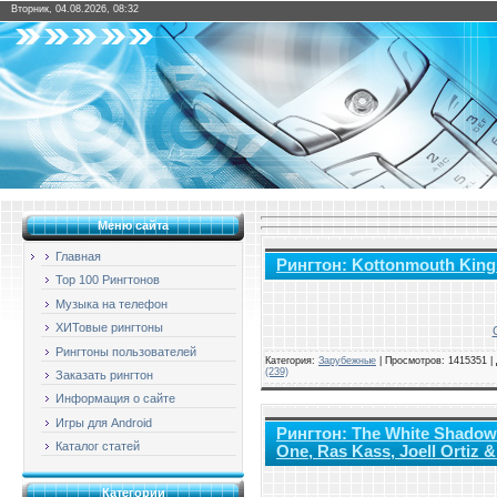
Вторник, 04.08.2026, 08:32
Меню сайта
Главная
Рингтон: Kottonmouth Kings
Top 100 Рингтонов
Музыка на телефон
ХИТовые рингтоны
Рингтоны пользователей
Категория:
Зарубежные
|
Просмотров: 1415351 |
(239)
Заказать рингтон
Информация о сайте
Игры для Android
Рингтон: The White Shadow 
Каталог статей
One, Ras Kass, Joell Ortiz 
Категории