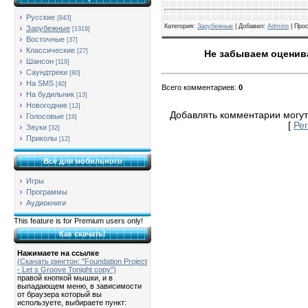
Русские
[843]
Категория
:
Зарубежные
| Добавил:
Adminn
|
Про
Зарубежные
[1319]
Восточные
[37]
Классические
[27]
Не забываем оценива
Шансон
[119]
Саундтреки
[80]
На SMS
[40]
Всего комментариев
:
0
На будильник
[13]
Новогодние
[12]
Добавлять комментарии могут
Голосовые
[19]
[
Ре
Звуки
[32]
Приколы
[12]
Всё для мобильного
Игры
Программы
Аудиокниги
This feature is for Premium users only!
Как скачать!
Нажимаете на ссылке
(Скачать рингтон: "Foundation Project
- Let s Groove Tonight copy")
правой кнопкой мышки, и в
выпадающем меню, в зависимости
от браузера который вы
используете, выбираете пункт: