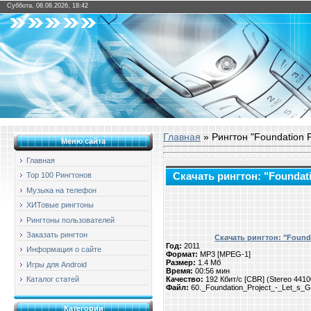
Суббота, 08.08.2026, 18:42
Главная
» Рингтон "Foundation Pr
Меню сайта
Главная
Скачать рингтон: "Foundatio
Top 100 Рингтонов
Музыка на телефон
ХИТовые рингтоны
Рингтоны пользователей
Заказать рингтон
Скачать рингтон: "Founda
Год:
2011
Информация о сайте
Формат:
MP3 [MPEG-1]
Размер:
1.4 Мб
Игры для Android
Время:
00:56 мин
Качество:
192 Кбит/с [CBR] (Stereo 441
Каталог статей
Файл:
60._Foundation_Project_-_Let_s_G
Категории