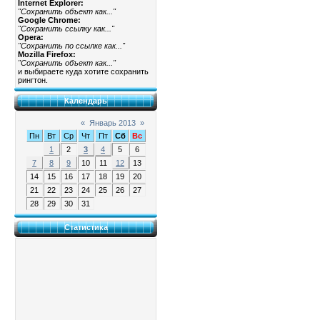
Internet Explorer:
"Сохранить объект как..."
Google Chrome:
"Сохранить ссылку как..."
Opera:
"Сохранить по ссылке как..."
Mozilla Firefox:
"Сохранить объект как..."
и выбираете куда хотите сохранить
рингтон.
Календарь
«
Январь 2013
»
Пн
Вт
Ср
Чт
Пт
Сб
Вс
1
2
3
4
5
6
7
8
9
10
11
12
13
14
15
16
17
18
19
20
21
22
23
24
25
26
27
28
29
30
31
Статистика