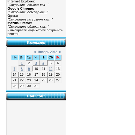
Internet Explorer:
"Сохранить объект как..."
Google Chrome:
"Сохранить ссылку как..."
Opera:
"Сохранить по ссылке как..."
Mozilla Firefox:
"Сохранить объект как..."
и выбираете куда хотите сохранить
рингтон.
Календарь
«
Январь 2013
»
Пн
Вт
Ср
Чт
Пт
Сб
Вс
1
2
3
4
5
6
7
8
9
10
11
12
13
14
15
16
17
18
19
20
21
22
23
24
25
26
27
28
29
30
31
Статистика