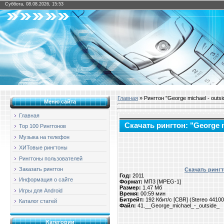
Суббота, 08.08.2026, 15:53
Главная
» Рингтон "George michael - outsi
Меню сайта
Главная
Скачать рингтон: "George m
Top 100 Рингтонов
Музыка на телефон
ХИТовые рингтоны
Рингтоны пользователей
Заказать рингтон
Скачать рингто
Год:
2011
Информация о сайте
Формат:
МП3 [MPEG-1]
Размер:
1.47 Мб
Игры для Android
Время:
00:59 мин
Битрейт:
192 Кбит/с [CBR] (Stereo 4410
Каталог статей
Файл:
41.__George_michael_-_outside_
Категории