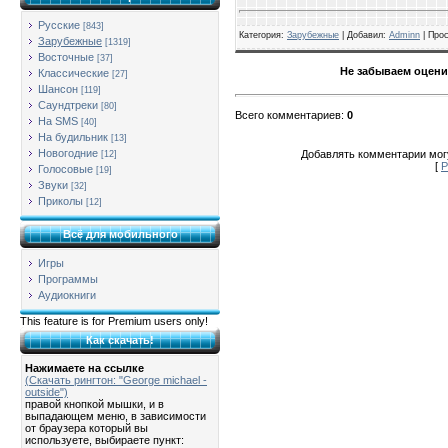
Русские
[843]
Категория
:
Зарубежные
| Добавил:
Adminn
|
Про
Зарубежные
[1319]
Восточные
[37]
Не забываем оцени
Классические
[27]
Шансон
[119]
Саундтреки
[80]
Всего комментариев
:
0
На SMS
[40]
На будильник
[13]
Новогодние
Добавлять комментарии могу
[12]
[
Р
Голосовые
[19]
Звуки
[32]
Приколы
[12]
Всё для мобильного
Игры
Программы
Аудиокниги
This feature is for Premium users only!
Как скачать!
Нажимаете на ссылке
(Скачать рингтон: "George michael -
outside")
правой кнопкой мышки, и в
выпадающем меню, в зависимости
от браузера который вы
используете, выбираете пункт: