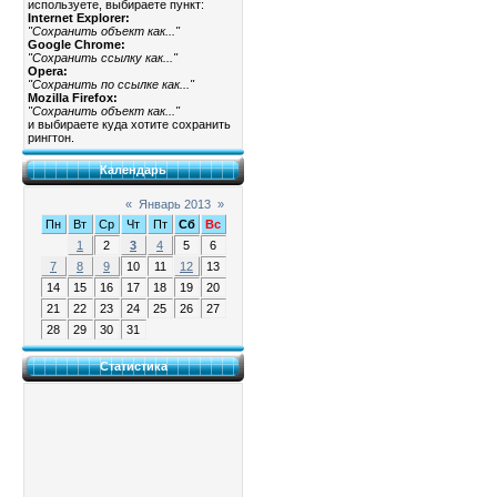
используете, выбираете пункт:
Internet Explorer:
"Сохранить объект как..."
Google Chrome:
"Сохранить ссылку как..."
Opera:
"Сохранить по ссылке как..."
Mozilla Firefox:
"Сохранить объект как..."
и выбираете куда хотите сохранить
рингтон.
Календарь
«
Январь 2013
»
Пн
Вт
Ср
Чт
Пт
Сб
Вс
1
2
3
4
5
6
7
8
9
10
11
12
13
14
15
16
17
18
19
20
21
22
23
24
25
26
27
28
29
30
31
Статистика