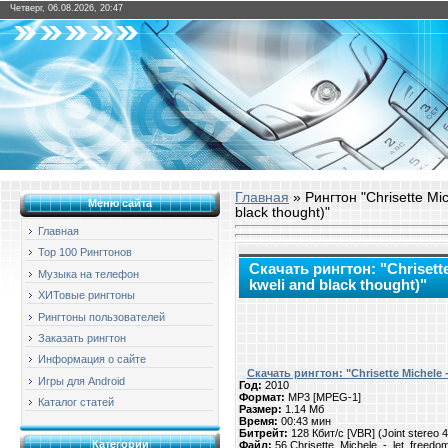
Четверг, 06.08.2026, 20:47
Главная
» Рингтон "Chrisette Mich
Меню сайта
black thought)"
Главная
Top 100 Рингтонов
Скачать рингтон: "Chrisette 
Музыка на телефон
kweli and black thought)"
ХИТовые рингтоны
Рингтоны пользователей
Заказать рингтон
Информация о сайте
Скачать рингтон: "Chrisette Michele - 
Игры для Android
Год:
2010
Формат:
MP3 [MPEG-1]
Каталог статей
Размер:
1.14 Мб
Время:
00:43 мин
Битрейт:
128 Кбит/с [VBR] (Joint stereo
Категории
Файл:
56.Chrisette_Michele_-_let_freedom