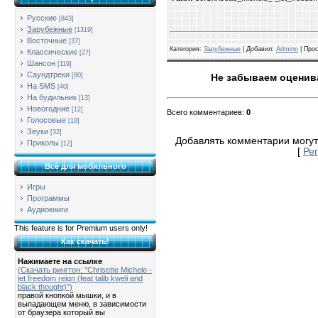
Русские
[843]
Зарубежные
[1319]
Восточные
[37]
Категория
:
Зарубежные
| Добавил:
Adminn
|
Про
Классические
[27]
Шансон
[119]
Саундтреки
[80]
Не забываем оценива
На SMS
[40]
На будильник
[13]
Новогодние
[12]
Всего комментариев
:
0
Голосовые
[19]
Звуки
[32]
Добавлять комментарии могут
Приколы
[12]
[
Ре
Всё для мобильного
Игры
Программы
Аудиокниги
This feature is for Premium users only!
Как скачать!
Нажимаете на ссылке
(Скачать рингтон: "Chrisette Michele -
let freedom reign (feat talib kweli and
black thought)")
правой кнопкой мышки, и в
выпадающем меню, в зависимости
от браузера который вы