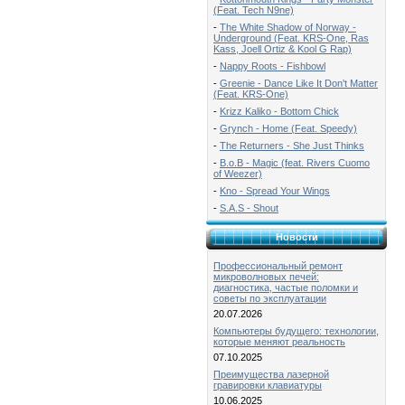
(Feat. Tech N9ne)
-
The White Shadow of Norway -
Underground (Feat. KRS-One, Ras
Kass, Joell Ortiz & Kool G Rap)
-
Nappy Roots - Fishbowl
-
Greenie - Dance Like It Don't Matter
(Feat. KRS-One)
-
Krizz Kaliko - Bottom Chick
-
Grynch - Home (Feat. Speedy)
-
The Returners - She Just Thinks
-
B.o.B - Magic (feat. Rivers Cuomo
of Weezer)
-
Kno - Spread Your Wings
-
S.A.S - Shout
Новости
Профессиональный ремонт
микроволновых печей:
диагностика, частые поломки и
советы по эксплуатации
20.07.2026
Компьютеры будущего: технологии,
которые меняют реальность
07.10.2025
Преимущества лазерной
гравировки клавиатуры
10.06.2025