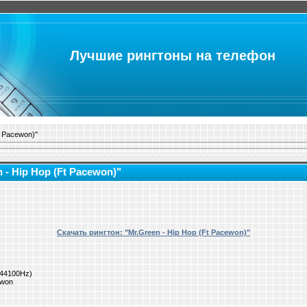
Лучшие рингтоны на телефон
t Pacewon)"
 - Hip Hop (Ft Pacewon)"
Скачать рингтон: "Mr.Green - Hip Hop (Ft Pacewon)"
o 44100Hz)
ewon