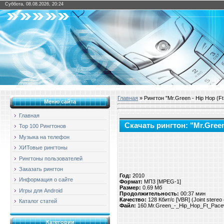
Суббота, 08.08.2026, 20:24
Главная
» Рингтон "Mr.Green - Hip Hop (F
Меню сайта
Главная
Скачать рингтон: "Mr.Green
Top 100 Рингтонов
Музыка на телефон
ХИТовые рингтоны
Рингтоны пользователей
Заказать рингтон
Год:
2010
Информация о сайте
Формат:
МП3 [MPEG-1]
Размер:
0.69 Мб
Игры для Android
Продолжительность:
00:37 мин
Качество:
128 Кбит/с [VBR] (Joint stere
Каталог статей
Файл:
160.Mr.Green_-_Hip_Hop_Ft_Pac
Категории