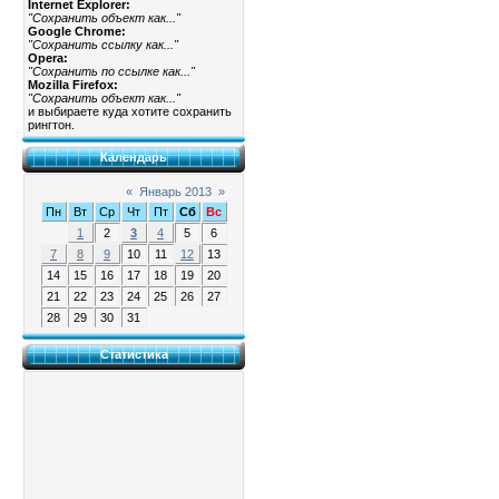
Internet Explorer:
"Сохранить объект как..."
Google Chrome:
"Сохранить ссылку как..."
Opera:
"Сохранить по ссылке как..."
Mozilla Firefox:
"Сохранить объект как..."
и выбираете куда хотите сохранить
рингтон.
Календарь
«
Январь 2013
»
Пн
Вт
Ср
Чт
Пт
Сб
Вс
1
2
3
4
5
6
7
8
9
10
11
12
13
14
15
16
17
18
19
20
21
22
23
24
25
26
27
28
29
30
31
Статистика