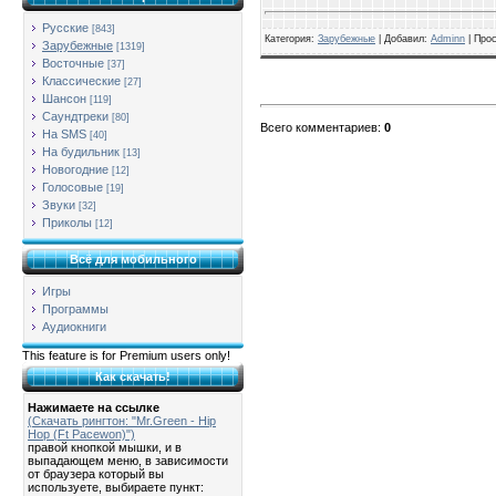
Русские
[843]
Категория
:
Зарубежные
| Добавил:
Adminn
|
Про
Зарубежные
[1319]
Восточные
[37]
Классические
[27]
Шансон
[119]
Саундтреки
[80]
Всего комментариев
:
0
На SMS
[40]
На будильник
[13]
Новогодние
[12]
Голосовые
[19]
Звуки
[32]
Приколы
[12]
Всё для мобильного
Игры
Программы
Аудиокниги
This feature is for Premium users only!
Как скачать!
Нажимаете на ссылке
(Скачать рингтон: "Mr.Green - Hip
Hop (Ft Pacewon)")
правой кнопкой мышки, и в
выпадающем меню, в зависимости
от браузера который вы
используете, выбираете пункт: