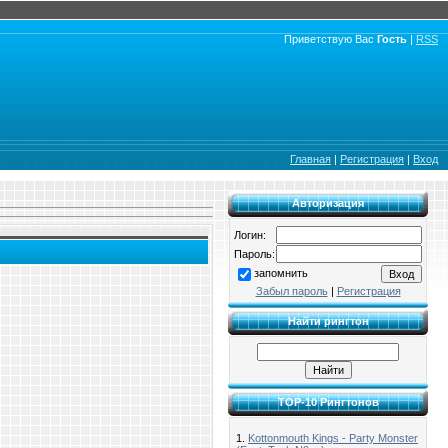
Приветствую Вас
Гость
|
RSS
Главная
|
Регистрация
|
Вход
Авторизация
Логин:
Пароль:
запомнить
Забыл пароль
|
Регистрация
Найти рингтон
TOP-10 Рингтонов
1.
Kottonmouth Kings - Party Monster