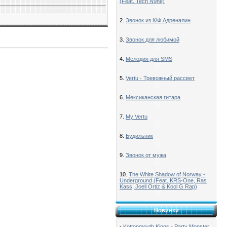
(Feat. Tech N9ne)
2.
Звонок из К/Ф Адреналин
3.
Звонок для любимой
4.
Мелодия для SMS
5.
Vertu - Тревожный рассвет
6.
Мексиканская гитара
7.
My Vertu
8.
Будильник
9.
Звонок от мужа
10.
The White Shadow of Norway -
Underground (Feat. KRS-One, Ras
Kass, Joell Ortiz & Kool G Rap)
Новинки
-
Kottonmouth Kings - Party Monster