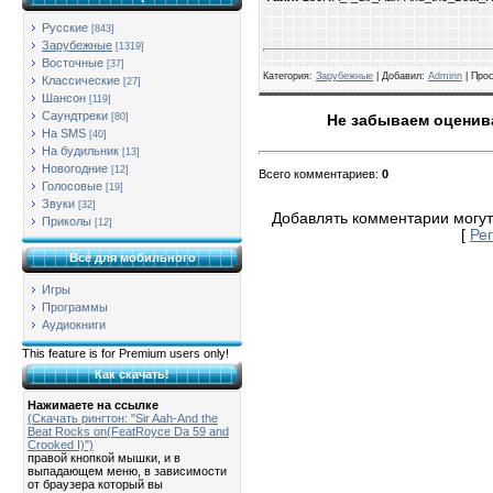
Русские
[843]
Зарубежные
[1319]
Восточные
[37]
Категория
:
Зарубежные
| Добавил:
Adminn
|
Про
Классические
[27]
Шансон
[119]
Саундтреки
[80]
Не забываем оценива
На SMS
[40]
На будильник
[13]
Новогодние
[12]
Всего комментариев
:
0
Голосовые
[19]
Звуки
[32]
Добавлять комментарии могут
Приколы
[12]
[
Ре
Всё для мобильного
Игры
Программы
Аудиокниги
This feature is for Premium users only!
Как скачать!
Нажимаете на ссылке
(Скачать рингтон: "Sir Aah-And the
Beat Rocks on(FeatRoyce Da 59 and
Crooked I)")
правой кнопкой мышки, и в
выпадающем меню, в зависимости
от браузера который вы