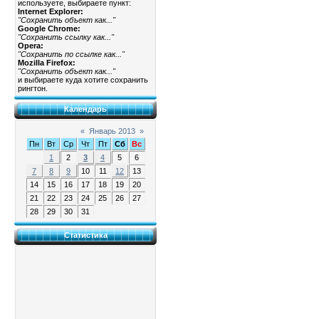
используете, выбираете пункт:
Internet Explorer:
"Сохранить объект как..."
Google Chrome:
"Сохранить ссылку как..."
Opera:
"Сохранить по ссылке как..."
Mozilla Firefox:
"Сохранить объект как..."
и выбираете куда хотите сохранить
рингтон.
Календарь
«
Январь 2013
»
Пн
Вт
Ср
Чт
Пт
Сб
Вс
1
2
3
4
5
6
7
8
9
10
11
12
13
14
15
16
17
18
19
20
21
22
23
24
25
26
27
28
29
30
31
Статистика