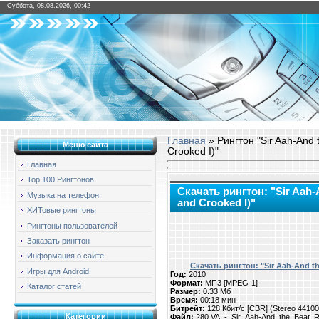
Суббота, 08.08.2026, 00:42
Главная
» Рингтон "Sir Aah-And
Меню сайта
Crooked I)"
Главная
Top 100 Рингтонов
Скачать рингтон: "Sir Aah-
Музыка на телефон
and Crooked I)"
ХИТовые рингтоны
Рингтоны пользователей
Заказать рингтон
Информация о сайте
Скачать рингтон: "Sir Aah-And th
Игры для Android
Год:
2010
Формат:
МП3 [MPEG-1]
Каталог статей
Размер:
0.33 Мб
Время:
00:18 мин
Битрейт:
128 Кбит/с [CBR] (Stereo 4410
Категории
Файл:
280.VA_-_Sir_Aah-And_the_Beat