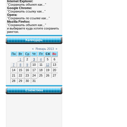
Internet Explorer:
"Сохранить объект как..."
Google Chrome:
"Сохранить ссылку как..."
Opera:
"Сохранить по ссылке как..."
Mozilla Firefox:
"Сохранить объект как..."
и выбираете куда хотите сохранить
рингтон.
Календарь
«
Январь 2013
»
Пн
Вт
Ср
Чт
Пт
Сб
Вс
1
2
3
4
5
6
7
8
9
10
11
12
13
14
15
16
17
18
19
20
21
22
23
24
25
26
27
28
29
30
31
Статистика