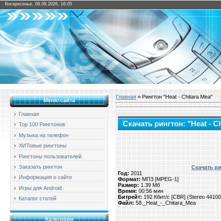
Воскресенье, 09.08.2026, 16:05
Главная
» Рингтон "Heat - Chitara Mea"
Меню сайта
Главная
Скачать рингтон: "Heat - C
Top 100 Рингтонов
Музыка на телефон
ХИТовые рингтоны
Рингтоны пользователей
Заказать рингтон
Скачать ри
Год:
2011
Информация о сайте
Формат:
МП3 [MPEG-1]
Размер:
1.39 Мб
Игры для Android
Время:
00:56 мин
Битрейт:
192 Кбит/с [CBR] (Stereo 4410
Каталог статей
Файл:
58._Heat_-_Chitara_Mea
Категории