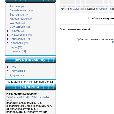
Русские
[843]
Категория
:
Зарубежные
| Добавил:
Adminn
|
Про
Зарубежные
[1319]
Восточные
[37]
Не забываем оцени
Классические
[27]
Шансон
[119]
Саундтреки
[80]
Всего комментариев
:
0
На SMS
[40]
На будильник
[13]
Новогодние
Добавлять комментарии могу
[12]
[
Р
Голосовые
[19]
Звуки
[32]
Приколы
[12]
Всё для мобильного
Игры
Программы
Аудиокниги
This feature is for Premium users only!
Как скачать!
Нажимаете на ссылке
(Скачать рингтон: "Heat - Chitara
Mea")
правой кнопкой мышки, и в
выпадающем меню, в зависимости
от браузера который вы
используете, выбираете пункт: