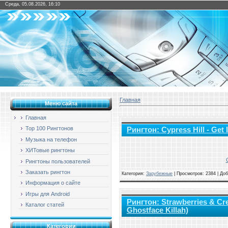
Среда, 05.08.2026, 16:10
Главная
Меню сайта
Главная
Top 100 Рингтонов
Рингтон: Cypress Hill - Get
Музыка на телефон
ХИТовые рингтоны
Рингтоны пользователей
Заказать рингтон
Категория:
Зарубежные
|
Просмотров: 2384 | До
Информация о сайте
Игры для Android
Рингтон: Strawberries & Cre
Каталог статей
Ghostface Killah)
Категории