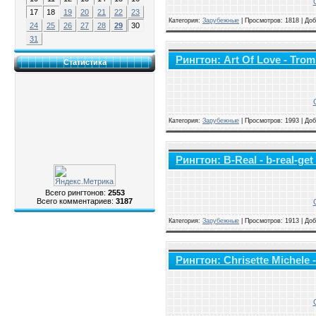
17
18
19
20
21
22
23
Категория:
Зарубежные
|
Просмотров: 1818 | До
24
25
26
27
28
29
30
31
Рингтон: Art Of Love - Tro
Статистика
Категория:
Зарубежные
|
Просмотров: 1993 | До
Рингтон: B-Real - b-real-get 
Всего рингтонов:
2553
Всего комментариев:
3187
Категория:
Зарубежные
|
Просмотров: 1913 | До
Рингтон: Chrisette Michele 