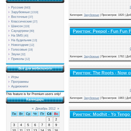
Русские
[843]
Зарубежные
[1319]
Категория:
Зарубежные
|
Просмотров: 1820 | До
Восточные
[37]
Классические
[27]
Шансон
[119]
Рингтон: Peepol - Fun Fun 
Саундтреки
[80]
На SMS
[40]
На будильник
[13]
Новогодние
[12]
Голосовые
[19]
Звуки
[32]
Категория:
Зарубежные
|
Просмотров: 1762 | До
Приколы
[12]
Всё для мобильного
Рингтон: The Roots - Now or
Игры
Программы
Аудиокниги
This feature is for Premium users only!
Категория:
Зарубежные
|
Просмотров: 1983 | До
Календарь
«
Декабрь 2012
»
Рингтон: Modhit - Yo Tengo
Пн
Вт
Ср
Чт
Пт
Сб
Вс
1
2
3
4
5
6
7
8
9
10
11
12
13
14
15
16