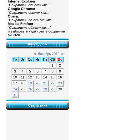
Internet Explorer:
"Сохранить объект как..."
Google Chrome:
"Сохранить ссылку как..."
Opera:
"Сохранить по ссылке как..."
Mozilla Firefox:
"Сохранить объект как..."
и выбираете куда хотите сохранить
рингтон.
Календарь
«
Декабрь 2012
»
Пн
Вт
Ср
Чт
Пт
Сб
Вс
1
2
3
4
5
6
7
8
9
10
11
12
13
14
15
16
17
18
19
20
21
22
23
24
25
26
27
28
29
30
31
Статистика