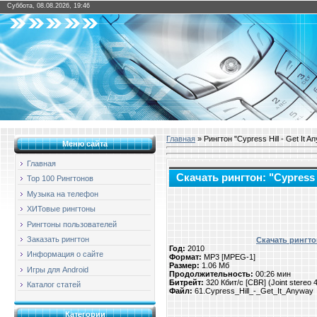
Суббота, 08.08.2026, 19:46
Главная
» Рингтон "Cypress Hill - Get It A
Меню сайта
Главная
Скачать рингтон: "Cypress H
Top 100 Рингтонов
Музыка на телефон
ХИТовые рингтоны
Рингтоны пользователей
Заказать рингтон
Скачать рингтон
Год:
2010
Информация о сайте
Формат:
MP3 [MPEG-1]
Размер:
1.06 Мб
Игры для Android
Продолжительность:
00:26 мин
Битрейт:
320 Кбит/с [CBR] (Joint stereo
Каталог статей
Файл:
61.Cypress_Hill_-_Get_It_Anyway
Категории