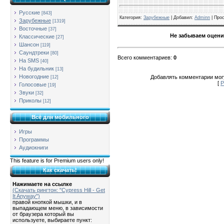
Русские
[843]
Категория
:
Зарубежные
| Добавил:
Adminn
|
Про
Зарубежные
[1319]
Восточные
[37]
Не забываем оцени
Классические
[27]
Шансон
[119]
Саундтреки
[80]
Всего комментариев
:
0
На SMS
[40]
На будильник
[13]
Новогодние
Добавлять комментарии могу
[12]
[
Р
Голосовые
[19]
Звуки
[32]
Приколы
[12]
Всё для мобильного
Игры
Программы
Аудиокниги
This feature is for Premium users only!
Как скачать!
Нажимаете на ссылке
(Скачать рингтон: "Cypress Hill - Get
It Anyway")
правой кнопкой мышки, и в
выпадающем меню, в зависимости
от браузера который вы
используете, выбираете пункт: