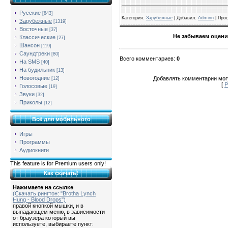
Русские
[843]
Категория
:
Зарубежные
| Добавил:
Adminn
|
Про
Зарубежные
[1319]
Восточные
[37]
Не забываем оцени
Классические
[27]
Шансон
[119]
Саундтреки
[80]
Всего комментариев
:
0
На SMS
[40]
На будильник
[13]
Новогодние
Добавлять комментарии могу
[12]
[
Р
Голосовые
[19]
Звуки
[32]
Приколы
[12]
Всё для мобильного
Игры
Программы
Аудиокниги
This feature is for Premium users only!
Как скачать!
Нажимаете на ссылке
(Скачать рингтон: "Brotha Lynch
Hung - Blood Drops")
правой кнопкой мышки, и в
выпадающем меню, в зависимости
от браузера который вы
используете, выбираете пункт: