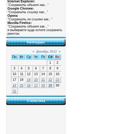
Internet Explorer:
"Сохранить объект как..."
Google Chrome:
"Сохранить ссылку как..."
Opera:
"Сохранить по ссылке как..."
Mozilla Firefox:
"Сохранить объект как..."
и выбираете куда хотите сохранить
рингтон.
Календарь
«
Декабрь 2012
»
Пн
Вт
Ср
Чт
Пт
Сб
Вс
1
2
3
4
5
6
7
8
9
10
11
12
13
14
15
16
17
18
19
20
21
22
23
24
25
26
27
28
29
30
31
Статистика