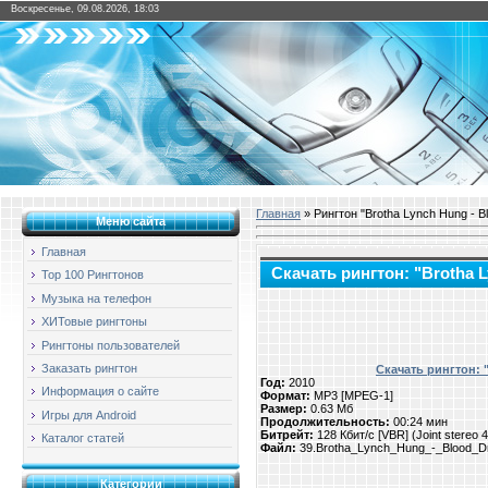
Воскресенье, 09.08.2026, 18:03
Главная
» Рингтон "Brotha Lynch Hung - B
Меню сайта
Главная
Скачать рингтон: "Brotha 
Top 100 Рингтонов
Музыка на телефон
ХИТовые рингтоны
Рингтоны пользователей
Заказать рингтон
Скачать рингтон: 
Год:
2010
Информация о сайте
Формат:
MP3 [MPEG-1]
Размер:
0.63 Мб
Игры для Android
Продолжительность:
00:24 мин
Битрейт:
128 Кбит/с [VBR] (Joint stereo
Каталог статей
Файл:
39.Brotha_Lynch_Hung_-_Blood_D
Категории