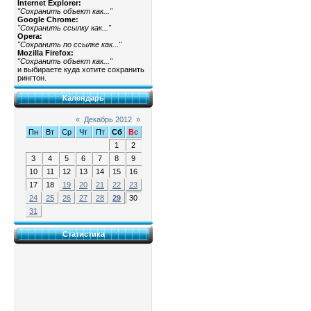
Internet Explorer:
"Сохранить объект как..."
Google Chrome:
"Сохранить ссылку как..."
Opera:
"Сохранить по ссылке как..."
Mozilla Firefox:
"Сохранить объект как..."
и выбираете куда хотите сохранить
рингтон.
Календарь
«
Декабрь 2012
»
Пн
Вт
Ср
Чт
Пт
Сб
Вс
1
2
3
4
5
6
7
8
9
10
11
12
13
14
15
16
17
18
19
20
21
22
23
24
25
26
27
28
29
30
31
Статистика