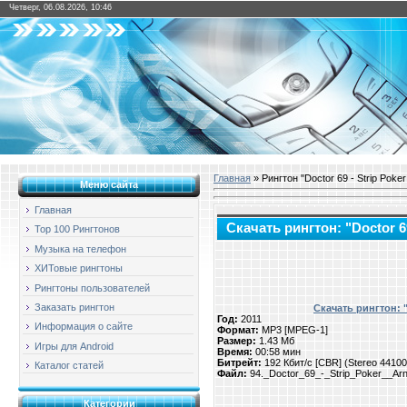
Четверг, 06.08.2026, 10:46
Главная
» Рингтон "Doctor 69 - Strip Poker
Меню сайта
Главная
Скачать рингтон: "Doctor 69
Top 100 Рингтонов
Музыка на телефон
ХИТовые рингтоны
Рингтоны пользователей
Заказать рингтон
Скачать рингтон: "D
Год:
2011
Информация о сайте
Формат:
MP3 [MPEG-1]
Размер:
1.43 Мб
Игры для Android
Время:
00:58 мин
Битрейт:
192 Кбит/с [CBR] (Stereo 4410
Каталог статей
Файл:
94._Doctor_69_-_Strip_Poker__Ar
Категории