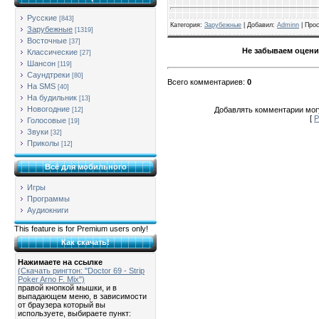
Русские
[843]
Категория
:
Зарубежные
| Добавил:
Adminn
|
Про
Зарубежные
[1319]
Восточные
[37]
Не забываем оцени
Классические
[27]
Шансон
[119]
Саундтреки
[80]
Всего комментариев
:
0
На SMS
[40]
На будильник
[13]
Новогодние
Добавлять комментарии могу
[12]
[
Р
Голосовые
[19]
Звуки
[32]
Приколы
[12]
Всё для мобильного
Игры
Программы
Аудиокниги
This feature is for Premium users only!
Как скачать!
Нажимаете на ссылке
(Скачать рингтон: "Doctor 69 - Strip
Poker Arno F. Mix")
правой кнопкой мышки, и в
выпадающем меню, в зависимости
от браузера который вы
используете, выбираете пункт: