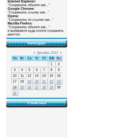
Internet Explorer:
"Сохранить объект как..."
Google Chrome:
"Сохранить ссылку как..."
Opera:
"Сохранить по ссылке как..."
Mozilla Firefox:
"Сохранить объект как..."
и выбираете куда хотите сохранить
рингтон.
Календарь
«
Декабрь 2012
»
Пн
Вт
Ср
Чт
Пт
Сб
Вс
1
2
3
4
5
6
7
8
9
10
11
12
13
14
15
16
17
18
19
20
21
22
23
24
25
26
27
28
29
30
31
Статистика