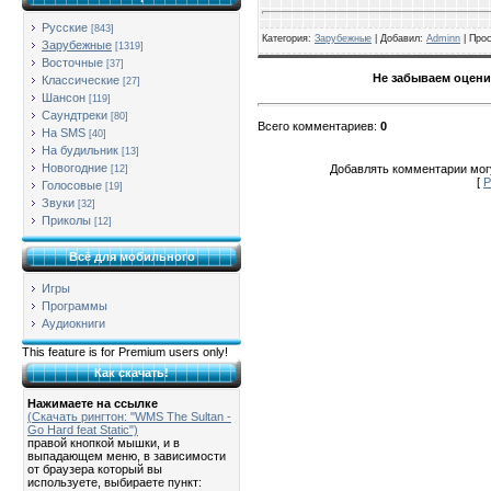
Русские
[843]
Категория
:
Зарубежные
| Добавил:
Adminn
|
Про
Зарубежные
[1319]
Восточные
[37]
Не забываем оцени
Классические
[27]
Шансон
[119]
Саундтреки
[80]
Всего комментариев
:
0
На SMS
[40]
На будильник
[13]
Новогодние
Добавлять комментарии могу
[12]
[
Р
Голосовые
[19]
Звуки
[32]
Приколы
[12]
Всё для мобильного
Игры
Программы
Аудиокниги
This feature is for Premium users only!
Как скачать!
Нажимаете на ссылке
(Скачать рингтон: "WMS The Sultan -
Go Hard feat Static")
правой кнопкой мышки, и в
выпадающем меню, в зависимости
от браузера который вы
используете, выбираете пункт: