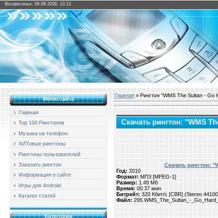
Воскресенье, 09.08.2026, 13:12
Главная
» Рингтон "WMS The Sultan - Go Ha
Меню сайта
Главная
Скачать рингтон: "WMS The 
Top 100 Рингтонов
Музыка на телефон
ХИТовые рингтоны
Рингтоны пользователей
Заказать рингтон
Скачать рингтон: "W
Год:
2010
Информация о сайте
Формат:
МП3 [MPEG-1]
Размер:
1.49 Мб
Игры для Android
Время:
00:37 мин
Битрейт:
320 Кбит/с [CBR] (Stereo 4410
Каталог статей
Файл:
295.WMS_The_Sultan_-_Go_Hard_f
Категории