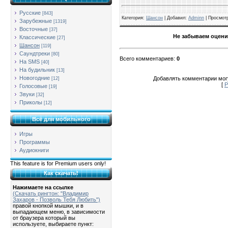
Русские
[843]
Категория
:
Шансон
| Добавил:
Adminn
|
Просмот
Зарубежные
[1319]
Восточные
[37]
Не забываем оцени
Классические
[27]
Шансон
[119]
Саундтреки
[80]
Всего комментариев
:
0
На SMS
[40]
На будильник
[13]
Новогодние
Добавлять комментарии могу
[12]
[
Р
Голосовые
[19]
Звуки
[32]
Приколы
[12]
Всё для мобильного
Игры
Программы
Аудиокниги
This feature is for Premium users only!
Как скачать!
Нажимаете на ссылке
(Скачать рингтон: "Владимир
Захаров - Позволь Тебя Любить")
правой кнопкой мышки, и в
выпадающем меню, в зависимости
от браузера который вы
используете, выбираете пункт: