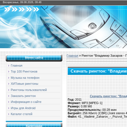
Воскресенье, 09.08.2026, 09:48
Главная
» Рингтон "Владимир Захаров - 
Меню сайта
Главная
Скачать рингтон: "Владим
Top 100 Рингтонов
Музыка на телефон
ХИТовые рингтоны
Рингтоны пользователей
Заказать рингтон
Скачать рингтон: "Вла
Год:
2011
Информация о сайте
Формат:
MP3 [MPEG-1]
Размер:
0.88 Мб
Игры для Android
Продолжительность:
00:28 мин
Битрейт:
256 Кбит/с [CBR] (Joint stereo
Каталог статей
Файл:
41._Vladimir_Zaharov_-_Pozvol_Te
Категории