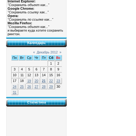
Internet Explorer:
"Сохранить объект как..."
Google Chrome:
"Сохранить ссылку как..."
Opera:
"Сохранить по ссылке как..."
Mozilla Firefox:
"Сохранить объект как..."
и выбираете куда хотите сохранить
рингтон.
Календарь
«
Декабрь 2012
»
Пн
Вт
Ср
Чт
Пт
Сб
Вс
1
2
3
4
5
6
7
8
9
10
11
12
13
14
15
16
17
18
19
20
21
22
23
24
25
26
27
28
29
30
31
Статистика