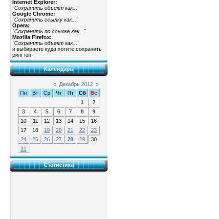
Internet Explorer:
"Сохранить объект как..."
Google Chrome:
"Сохранить ссылку как..."
Opera:
"Сохранить по ссылке как..."
Mozilla Firefox:
"Сохранить объект как..."
и выбираете куда хотите сохранить
рингтон.
Календарь
«
Декабрь 2012
»
Пн
Вт
Ср
Чт
Пт
Сб
Вс
1
2
3
4
5
6
7
8
9
10
11
12
13
14
15
16
17
18
19
20
21
22
23
24
25
26
27
28
29
30
31
Статистика