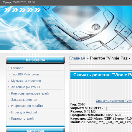
Среда, 05.08.2026, 03:54
Главная
» Рингтон "Vinnie Paz - K
Меню сайта
Главная
Скачать рингтон: "Vinnie Paz
Top 100 Рингтонов
Музыка на телефон
ХИТовые рингтоны
Рингтоны пользователей
Заказать рингтон
Скачать рингтон: "Vinni
Год:
2010
Информация о сайте
Формат:
МП3 [MPEG-1]
Размер:
0.45 Мб
Игры для Android
Продолжительность:
00:25 мин
Качество:
128 Кбит/с [CBR] (Stereo 441
Каталог статей
Файл:
290.Vinnie_Paz_-_Kill_Em_All_Feat
Категории