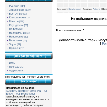
Русские
[843]
Категория
:
Зарубежные
| Добавил:
Adminn
|
Про
Зарубежные
[1319]
Восточные
[37]
Классические
[27]
Не забываем оценива
Шансон
[119]
Саундтреки
[80]
На SMS
[40]
Всего комментариев
:
0
На будильник
[13]
Новогодние
[12]
Добавлять комментарии могут
Голосовые
[19]
[
Ре
Звуки
[32]
Приколы
[12]
Всё для мобильного
Игры
Программы
Аудиокниги
This feature is for Premium users only!
Как скачать!
Нажимаете на ссылке
(Скачать рингтон: "Vinnie Paz - Kill
Em All (Feat Beanie Sigel)")
правой кнопкой мышки, и в
выпадающем меню, в зависимости
от браузера который вы
используете, выбираете пункт: