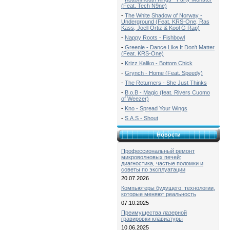
(Feat. Tech N9ne)
-
The White Shadow of Norway -
Underground (Feat. KRS-One, Ras
Kass, Joell Ortiz & Kool G Rap)
-
Nappy Roots - Fishbowl
-
Greenie - Dance Like It Don't Matter
(Feat. KRS-One)
-
Krizz Kaliko - Bottom Chick
-
Grynch - Home (Feat. Speedy)
-
The Returners - She Just Thinks
-
B.o.B - Magic (feat. Rivers Cuomo
of Weezer)
-
Kno - Spread Your Wings
-
S.A.S - Shout
Новости
Профессиональный ремонт
микроволновых печей:
диагностика, частые поломки и
советы по эксплуатации
20.07.2026
Компьютеры будущего: технологии,
которые меняют реальность
07.10.2025
Преимущества лазерной
гравировки клавиатуры
10.06.2025