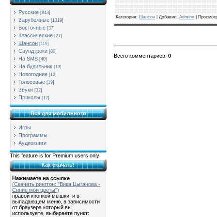
Русские
[843]
Категория
:
Шансон
| Добавил:
Adminn
|
Просмот
Зарубежные
[1319]
Восточные
[37]
Классические
[27]
Шансон
[119]
Саундтреки
[80]
Всего комментариев
:
0
На SMS
[40]
На будильник
[13]
Новогодние
[12]
Голосовые
[19]
Звуки
[32]
Приколы
[12]
Всё для мобильного
Игры
Программы
Аудиокниги
This feature is for Premium users only!
Как скачать!
Нажимаете на ссылке
(Скачать рингтон: "Вика Цыганова -
Синие мои цветы")
правой кнопкой мышки, и в
выпадающем меню, в зависимости
от браузера который вы
используете, выбираете пункт: