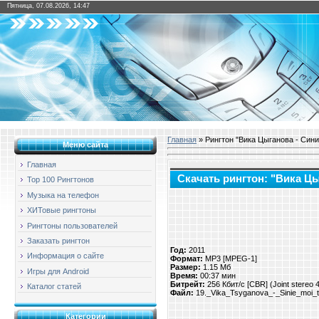
Пятница, 07.08.2026, 14:47
Главная
» Рингтон "Вика Цыганова - Син
Меню сайта
Главная
Скачать рингтон: "Вика Ц
Top 100 Рингтонов
Музыка на телефон
ХИТовые рингтоны
Рингтоны пользователей
Заказать рингтон
Год:
2011
Информация о сайте
Формат:
MP3 [MPEG-1]
Размер:
1.15 Мб
Игры для Android
Время:
00:37 мин
Битрейт:
256 Кбит/с [CBR] (Joint stereo
Каталог статей
Файл:
19._Vika_Tsyganova_-_Sinie_moi_t
Категории