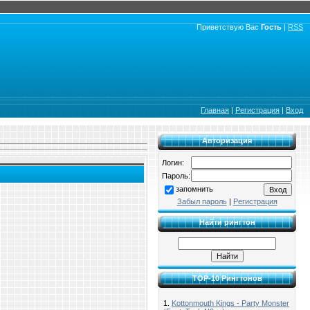
Приветствую Вас
Гость
|
RSS
Главная
|
Регистрация
|
Вход
Авторизация
Логин:
Пароль:
запомнить
Забыл пароль
|
Регистрация
Найти рингтон
TOP-10 Рингтонов
1.
Kottonmouth Kings - Party Monster