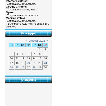
Internet Explorer:
"Сохранить объект как..."
Google Chrome:
"Сохранить ссылку как..."
Opera:
"Сохранить по ссылке как..."
Mozilla Firefox:
"Сохранить объект как..."
и выбираете куда хотите сохранить
рингтон.
Календарь
«
Декабрь 2012
»
Пн
Вт
Ср
Чт
Пт
Сб
Вс
1
2
3
4
5
6
7
8
9
10
11
12
13
14
15
16
17
18
19
20
21
22
23
24
25
26
27
28
29
30
31
Статистика