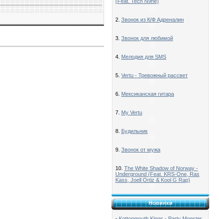
(Feat. Tech N9ne)
2.
Звонок из К/Ф Адреналин
3.
Звонок для любимой
4.
Мелодия для SMS
5.
Vertu - Тревожный рассвет
6.
Мексиканская гитара
7.
My Vertu
8.
Будильник
9.
Звонок от мужа
10.
The White Shadow of Norway -
Underground (Feat. KRS-One, Ras
Kass, Joell Ortiz & Kool G Rap)
Новинки
-
Kottonmouth Kings - Party Monster