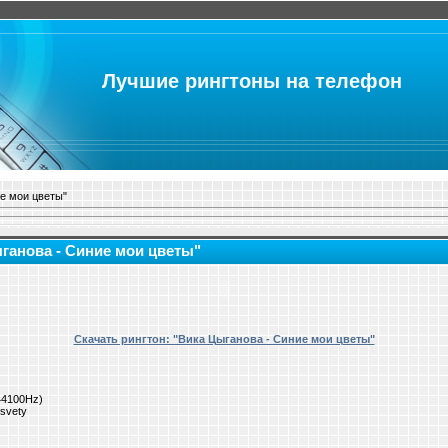
Лучшие рингтоны на телефон
ие мои цветы"
ыганова - Синие мои цветы"
Скачать рингтон: "Вика Цыганова - Синие мои цветы"
 44100Hz)
svety