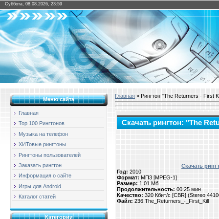
Суббота, 08.08.2026, 23:59
Главная
» Рингтон "The Returners - First Ki
Меню сайта
Главная
Скачать рингтон: "The Return
Top 100 Рингтонов
Музыка на телефон
ХИТовые рингтоны
Рингтоны пользователей
Заказать рингтон
Скачать рингто
Год:
2010
Информация о сайте
Формат:
МП3 [MPEG-1]
Размер:
1.01 Мб
Игры для Android
Продолжительность:
00:25 мин
Качество:
320 Кбит/с [CBR] (Stereo 441
Каталог статей
Файл:
236.The_Returners_-_First_Kill
Категории