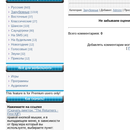
Русские
[843]
Категория
:
Зарубежные
| Добавил:
Adminn
|
Про
Зарубежные
[1319]
Восточные
[37]
Не забываем оцени
Классические
[27]
Шансон
[119]
Саундтреки
[80]
Всего комментариев
:
0
На SMS
[40]
На будильник
[13]
Новогодние
Добавлять комментарии могу
[12]
[
Р
Голосовые
[19]
Звуки
[32]
Приколы
[12]
Всё для мобильного
Игры
Программы
Аудиокниги
This feature is for Premium users only!
Как скачать!
Нажимаете на ссылке
(Скачать рингтон: "The Returners -
First Kill")
правой кнопкой мышки, и в
выпадающем меню, в зависимости
от браузера который вы
используете, выбираете пункт: