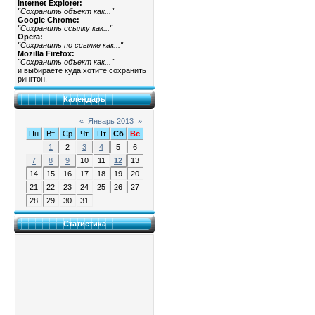
Internet Explorer:
"Сохранить объект как..."
Google Chrome:
"Сохранить ссылку как..."
Opera:
"Сохранить по ссылке как..."
Mozilla Firefox:
"Сохранить объект как..."
и выбираете куда хотите сохранить
рингтон.
Календарь
«
Январь 2013
»
Пн
Вт
Ср
Чт
Пт
Сб
Вс
1
2
3
4
5
6
7
8
9
10
11
12
13
14
15
16
17
18
19
20
21
22
23
24
25
26
27
28
29
30
31
Статистика