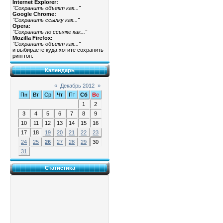
Internet Explorer:
"Сохранить объект как..."
Google Chrome:
"Сохранить ссылку как..."
Opera:
"Сохранить по ссылке как..."
Mozilla Firefox:
"Сохранить объект как..."
и выбираете куда хотите сохранить
рингтон.
Календарь
«
Декабрь 2012
»
Пн
Вт
Ср
Чт
Пт
Сб
Вс
1
2
3
4
5
6
7
8
9
10
11
12
13
14
15
16
17
18
19
20
21
22
23
24
25
26
27
28
29
30
31
Статистика