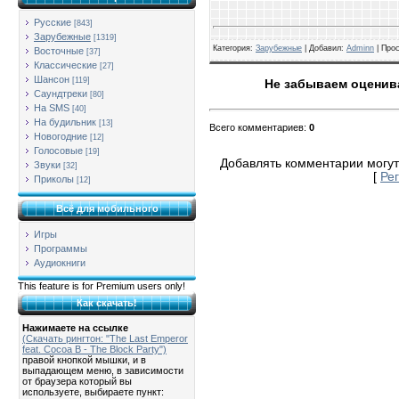
Русские
[843]
Зарубежные
[1319]
Категория
:
Зарубежные
| Добавил:
Adminn
|
Про
Восточные
[37]
Классические
[27]
Шансон
[119]
Не забываем оценива
Саундтреки
[80]
На SMS
[40]
На будильник
[13]
Всего комментариев
:
0
Новогодние
[12]
Голосовые
[19]
Добавлять комментарии могут
Звуки
[32]
[
Ре
Приколы
[12]
Всё для мобильного
Игры
Программы
Аудиокниги
This feature is for Premium users only!
Как скачать!
Нажимаете на ссылке
(Скачать рингтон: "The Last Emperor
feat. Cocoa B - The Block Party")
правой кнопкой мышки, и в
выпадающем меню, в зависимости
от браузера который вы
используете, выбираете пункт: