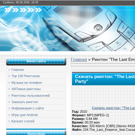
Суббота, 08.08.2026, 16:55
Главная
» Рингтон "The Last Emp
Меню сайта
Главная
Скачать рингтон: "The Last
Top 100 Рингтонов
Party"
Музыка на телефон
ХИТовые рингтоны
Рингтоны пользователей
Заказать рингтон
Скачать рингтон: "The Las
Информация о сайте
Год:
2010
Игры для Android
Формат:
MP3 [MPEG-1]
Размер:
0.84 Мб
Каталог статей
Время:
00:20 мин
Качество:
320 Кбит/с [CBR] (Stereo 441
Файл:
234.The_Last_Emperor_feat.Coco
Категории