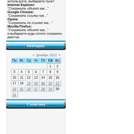
используете, выбираете пункт:
Internet Explorer:
"Сохранить объект как..."
Google Chrome:
"Сохранить ссылку как..."
Opera:
"Сохранить по ссылке как..."
Mozilla Firefox:
"Сохранить объект как..."
и выбираете куда хотите сохранить
рингтон.
Календарь
«
Декабрь 2012
»
Пн
Вт
Ср
Чт
Пт
Сб
Вс
1
2
3
4
5
6
7
8
9
10
11
12
13
14
15
16
17
18
19
20
21
22
23
24
25
26
27
28
29
30
31
Статистика