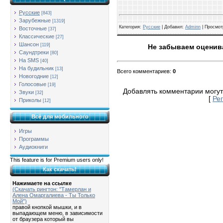
Русские
[843]
Зарубежные
[1319]
Категория
:
Русские
| Добавил:
Adminn
|
Просмот
Восточные
[37]
Классические
[27]
Шансон
[119]
Не забываем оценива
Саундтреки
[80]
На SMS
[40]
На будильник
[13]
Всего комментариев
:
0
Новогодние
[12]
Голосовые
[19]
Добавлять комментарии могут
Звуки
[32]
[
Ре
Приколы
[12]
Всё для мобильного
Игры
Программы
Аудиокниги
This feature is for Premium users only!
Как скачать!
Нажимаете на ссылке
(Скачать рингтон: "Тамерлан и
Алена Омаргалиева - Ты Только
Мой")
правой кнопкой мышки, и в
выпадающем меню, в зависимости
от браузера который вы