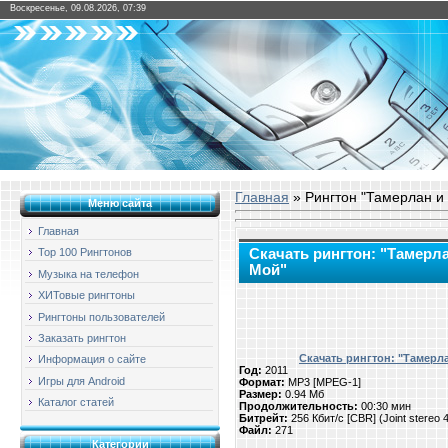
Воскресенье, 09.08.2026, 07:39
Главная
» Рингтон "Тамерлан и
Меню сайта
Главная
Скачать рингтон: "Тамерл
Top 100 Рингтонов
Мой"
Музыка на телефон
ХИТовые рингтоны
Рингтоны пользователей
Заказать рингтон
Скачать рингтон: "Тамерл
Информация о сайте
Год:
2011
Игры для Android
Формат:
MP3 [MPEG-1]
Размер:
0.94 Мб
Каталог статей
Продолжительность:
00:30 мин
Битрейт:
256 Кбит/с [CBR] (Joint stereo
Файл:
271
Категории