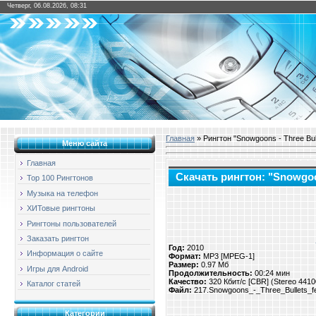
Четверг, 06.08.2026, 08:31
Главная
» Рингтон "Snowgoons - Three Bulle
Меню сайта
Главная
Скачать рингтон: "Snowgoons
Top 100 Рингтонов
Музыка на телефон
ХИТовые рингтоны
Рингтоны пользователей
Заказать рингтон
Год:
2010
Информация о сайте
Формат:
MP3 [MPEG-1]
Размер:
0.97 Мб
Игры для Android
Продолжительность:
00:24 мин
Качество:
320 Кбит/с [CBR] (Stereo 441
Каталог статей
Файл:
217.Snowgoons_-_Three_Bullets_fe
Категории