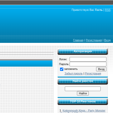
Приветствую Вас
Гость
|
RSS
Главная
|
Регистрация
|
Вход
Авторизация
Логин:
Пароль:
запомнить
Забыл пароль
|
Регистрация
Найти рингтон
"
TOP-10 Рингтонов
1.
Kottonmouth Kings - Party Monster