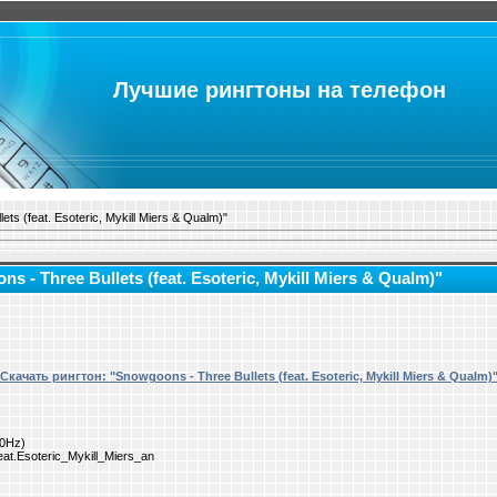
Лучшие рингтоны на телефон
ts (feat. Esoteric, Mykill Miers & Qualm)"
 - Three Bullets (feat. Esoteric, Mykill Miers & Qualm)"
Скачать рингтон: "Snowgoons - Three Bullets (feat. Esoteric, Mykill Miers & Qualm)
00Hz)
at.Esoteric_Mykill_Miers_an