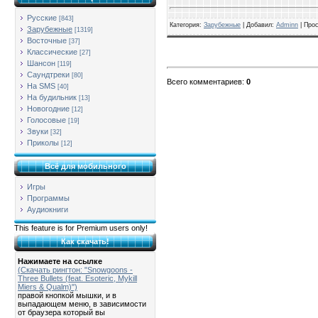
Русские
[843]
Категория
:
Зарубежные
| Добавил:
Adminn
|
Про
Зарубежные
[1319]
Восточные
[37]
Классические
[27]
Шансон
[119]
Саундтреки
[80]
Всего комментариев
:
0
На SMS
[40]
На будильник
[13]
Новогодние
[12]
Голосовые
[19]
Звуки
[32]
Приколы
[12]
Всё для мобильного
Игры
Программы
Аудиокниги
This feature is for Premium users only!
Как скачать!
Нажимаете на ссылке
(Скачать рингтон: "Snowgoons -
Three Bullets (feat. Esoteric, Mykill
Miers & Qualm)")
правой кнопкой мышки, и в
выпадающем меню, в зависимости
от браузера который вы