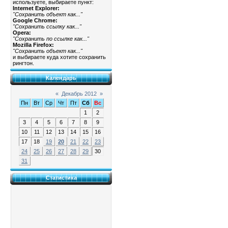
используете, выбираете пункт:
Internet Explorer:
"Сохранить объект как..."
Google Chrome:
"Сохранить ссылку как..."
Opera:
"Сохранить по ссылке как..."
Mozilla Firefox:
"Сохранить объект как..."
и выбираете куда хотите сохранить
рингтон.
Календарь
«
Декабрь 2012
»
Пн
Вт
Ср
Чт
Пт
Сб
Вс
1
2
3
4
5
6
7
8
9
10
11
12
13
14
15
16
17
18
19
20
21
22
23
24
25
26
27
28
29
30
31
Статистика