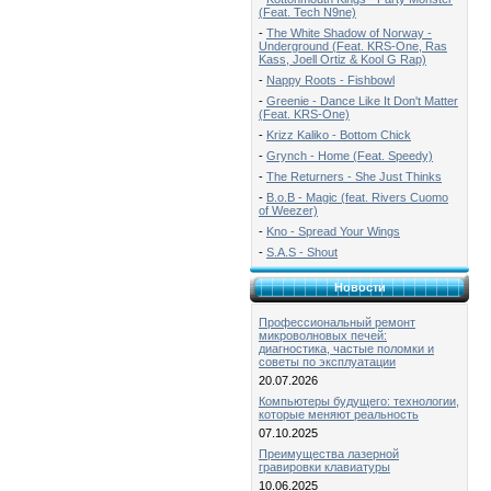
(Feat. Tech N9ne)
-
The White Shadow of Norway -
Underground (Feat. KRS-One, Ras
Kass, Joell Ortiz & Kool G Rap)
-
Nappy Roots - Fishbowl
-
Greenie - Dance Like It Don't Matter
(Feat. KRS-One)
-
Krizz Kaliko - Bottom Chick
-
Grynch - Home (Feat. Speedy)
-
The Returners - She Just Thinks
-
B.o.B - Magic (feat. Rivers Cuomo
of Weezer)
-
Kno - Spread Your Wings
-
S.A.S - Shout
Новости
Профессиональный ремонт
микроволновых печей:
диагностика, частые поломки и
советы по эксплуатации
20.07.2026
Компьютеры будущего: технологии,
которые меняют реальность
07.10.2025
Преимущества лазерной
гравировки клавиатуры
10.06.2025