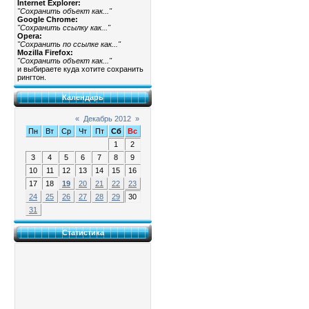
Internet Explorer:
"Сохранить объект как..."
Google Chrome:
"Сохранить ссылку как..."
Opera:
"Сохранить по ссылке как..."
Mozilla Firefox:
"Сохранить объект как..."
и выбираете куда хотите сохранить
рингтон.
Календарь
«
Декабрь 2012
»
Пн
Вт
Ср
Чт
Пт
Сб
Вс
1
2
3
4
5
6
7
8
9
10
11
12
13
14
15
16
17
18
19
20
21
22
23
24
25
26
27
28
29
30
31
Статистика