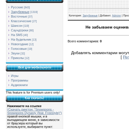
Русские
[843]
Зарубежные
[1319]
Категория
:
Зарубежные
| Добавил:
Adminn
|
Про
Восточные
[37]
Классические
[27]
Шансон
[119]
Не забываем оценива
Саундтреки
[80]
На SMS
[40]
На будильник
[13]
Всего комментариев
:
0
Новогодние
[12]
Голосовые
[19]
Добавлять комментарии могут
Звуки
[32]
[
Ре
Приколы
[12]
Всё для мобильного
Игры
Программы
Аудиокниги
This feature is for Premium users only!
Как скачать!
Нажимаете на ссылке
(Скачать рингтон: "Snowgoons -
Snowgoons Dynasty (feat. Freestyle)")
правой кнопкой мышки, и в
выпадающем меню, в зависимости
от браузера который вы
используете, выбираете пункт: