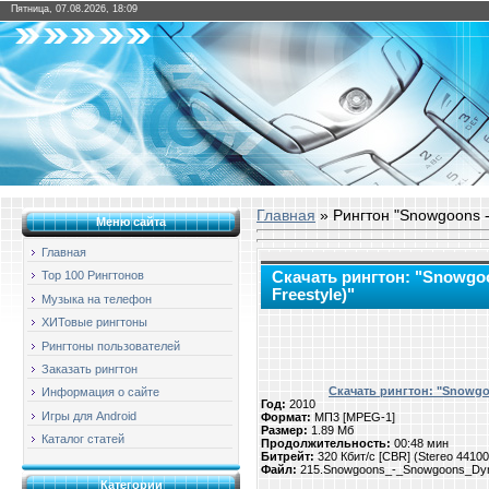
Пятница, 07.08.2026, 18:09
Главная
» Рингтон "Snowgoons - 
Меню сайта
Главная
Скачать рингтон: "Snowgoo
Top 100 Рингтонов
Freestyle)"
Музыка на телефон
ХИТовые рингтоны
Рингтоны пользователей
Заказать рингтон
Скачать рингтон: "Snowgoo
Информация о сайте
Год:
2010
Игры для Android
Формат:
МП3 [MPEG-1]
Размер:
1.89 Мб
Каталог статей
Продолжительность:
00:48 мин
Битрейт:
320 Кбит/с [CBR] (Stereo 4410
Файл:
215.Snowgoons_-_Snowgoons_Dyna
Категории