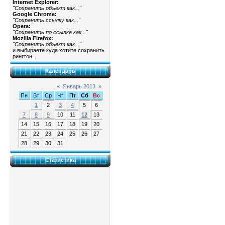
Internet Explorer:
"Сохранить объект как..."
Google Chrome:
"Сохранить ссылку как..."
Opera:
"Сохранить по ссылке как..."
Mozilla Firefox:
"Сохранить объект как..."
и выбираете куда хотите сохранить
рингтон.
Календарь
«
Январь 2013
»
Пн
Вт
Ср
Чт
Пт
Сб
Вс
1
2
3
4
5
6
7
8
9
10
11
12
13
14
15
16
17
18
19
20
21
22
23
24
25
26
27
28
29
30
31
Статистика