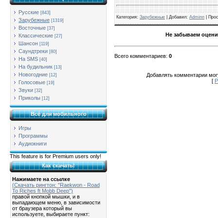
Русские
[843]
Категория
:
Зарубежные
| Добавил:
Adminn
|
Про
Зарубежные
[1319]
Восточные
[37]
Не забываем оцени
Классические
[27]
Шансон
[119]
Саундтреки
[80]
Всего комментариев
:
0
На SMS
[40]
На будильник
[13]
Новогодние
Добавлять комментарии могу
[12]
[
Р
Голосовые
[19]
Звуки
[32]
Приколы
[12]
Всё для мобильного
Игры
Программы
Аудиокниги
This feature is for Premium users only!
Как скачать!
Нажимаете на ссылке
(Скачать рингтон: "Raekwon - Road
To Riches ft Mobb Deep")
правой кнопкой мышки, и в
выпадающем меню, в зависимости
от браузера который вы
используете, выбираете пункт: