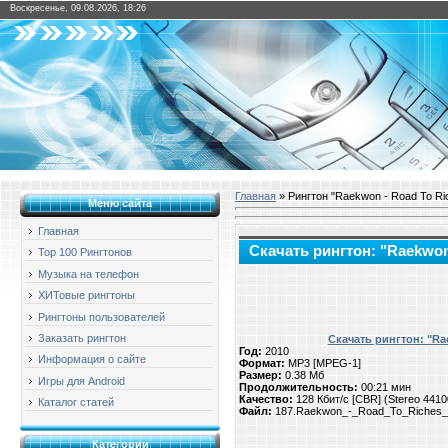
Воскресенье, 09.08.2026, 18:26
Главная
» Рингтон "Raekwon - Road To Ri
Меню сайта
Главная
Скачать рингтон: "Raekwon
Top 100 Рингтонов
Музыка на телефон
ХИТовые рингтоны
Рингтоны пользователей
Заказать рингтон
Скачать рингтон: "Ra
Год:
2010
Информация о сайте
Формат:
MP3 [MPEG-1]
Размер:
0.38 Мб
Игры для Android
Продолжительность:
00:21 мин
Качество:
128 Кбит/с [CBR] (Stereo 441
Каталог статей
Файл:
187.Raekwon_-_Road_To_Riches_
Категории