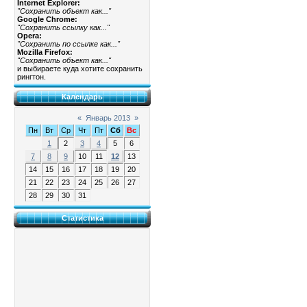
Internet Explorer:
"Сохранить объект как..."
Google Chrome:
"Сохранить ссылку как..."
Opera:
"Сохранить по ссылке как..."
Mozilla Firefox:
"Сохранить объект как..."
и выбираете куда хотите сохранить
рингтон.
Календарь
«
Январь 2013
»
Пн
Вт
Ср
Чт
Пт
Сб
Вс
1
2
3
4
5
6
7
8
9
10
11
12
13
14
15
16
17
18
19
20
21
22
23
24
25
26
27
28
29
30
31
Статистика