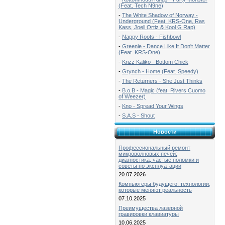
(Feat. Tech N9ne)
-
The White Shadow of Norway -
Underground (Feat. KRS-One, Ras
Kass, Joell Ortiz & Kool G Rap)
-
Nappy Roots - Fishbowl
-
Greenie - Dance Like It Don't Matter
(Feat. KRS-One)
-
Krizz Kaliko - Bottom Chick
-
Grynch - Home (Feat. Speedy)
-
The Returners - She Just Thinks
-
B.o.B - Magic (feat. Rivers Cuomo
of Weezer)
-
Kno - Spread Your Wings
-
S.A.S - Shout
Новости
Профессиональный ремонт
микроволновых печей:
диагностика, частые поломки и
советы по эксплуатации
20.07.2026
Компьютеры будущего: технологии,
которые меняют реальность
07.10.2025
Преимущества лазерной
гравировки клавиатуры
10.06.2025