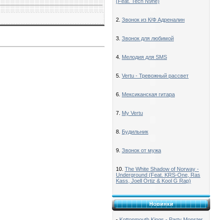
(Feat. Tech N9ne)
2.
Звонок из К/Ф Адреналин
3.
Звонок для любимой
4.
Мелодия для SMS
5.
Vertu - Тревожный рассвет
6.
Мексиканская гитара
7.
My Vertu
8.
Будильник
9.
Звонок от мужа
10.
The White Shadow of Norway -
Underground (Feat. KRS-One, Ras
Kass, Joell Ortiz & Kool G Rap)
Новинки
-
Kottonmouth Kings - Party Monster