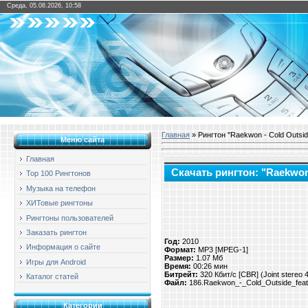
Среда, 05.08.2026, 10:58
Главная
» Рингтон "Raekwon - Cold Outside 
Меню сайта
Главная
Скачать рингтон: "Raekwon -
Top 100 Рингтонов
Музыка на телефон
ХИТовые рингтоны
Рингтоны пользователей
Заказать рингтон
Год:
2010
Информация о сайте
Формат:
MP3 [MPEG-1]
Размер:
1.07 Мб
Игры для Android
Время:
00:26 мин
Битрейт:
320 Кбит/с [CBR] (Joint stereo
Каталог статей
Файл:
186.Raekwon_-_Cold_Outside_feat.
Категории