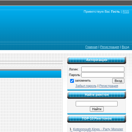
Приветствую Вас
Гость
|
RSS
Главная
|
Регистрация
|
Вход
Авторизация
Логин:
Пароль:
запомнить
Забыл пароль
|
Регистрация
Найти рингтон
TOP-10 Рингтонов
1.
Kottonmouth Kings - Party Monster