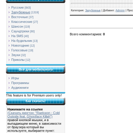
Русские
[843]
Категория
:
Зарубежные
| Добавил:
Adminn
|
Про
Зарубежные
[1319]
Восточные
[37]
Классические
[27]
Шансон
[119]
Саундтреки
[80]
Всего комментариев
:
0
На SMS
[40]
На будильник
[13]
Новогодние
[12]
Голосовые
[19]
Звуки
[32]
Приколы
[12]
Всё для мобильного
Игры
Программы
Аудиокниги
This feature is for Premium users only!
Как скачать!
Нажимаете на ссылке
(Скачать рингтон: "Raekwon - Cold
Outside feat. Ghostface Killah")
правой кнопкой мышки, и в
выпадающем меню, в зависимости
от браузера который вы
используете, выбираете пункт: