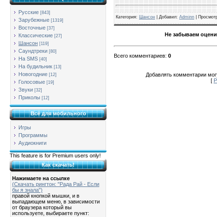
Русские
[843]
Категория
:
Шансон
| Добавил:
Adminn
|
Просмот
Зарубежные
[1319]
Восточные
[37]
Не забываем оцени
Классические
[27]
Шансон
[119]
Саундтреки
[80]
Всего комментариев
:
0
На SMS
[40]
На будильник
[13]
Новогодние
Добавлять комментарии могу
[12]
[
Р
Голосовые
[19]
Звуки
[32]
Приколы
[12]
Всё для мобильного
Игры
Программы
Аудиокниги
This feature is for Premium users only!
Как скачать!
Нажимаете на ссылке
(Скачать рингтон: "Рада Рай - Если
бы я знала")
правой кнопкой мышки, и в
выпадающем меню, в зависимости
от браузера который вы
используете, выбираете пункт: