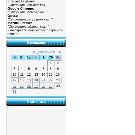
Internet Explorer:
"Сохранить объект как..."
Google Chrome:
"Сохранить ссылку как..."
Opera:
"Сохранить по ссылке как..."
Mozilla Firefox:
"Сохранить объект как..."
и выбираете куда хотите сохранить
рингтон.
Календарь
«
Декабрь 2012
»
Пн
Вт
Ср
Чт
Пт
Сб
Вс
1
2
3
4
5
6
7
8
9
10
11
12
13
14
15
16
17
18
19
20
21
22
23
24
25
26
27
28
29
30
31
Статистика