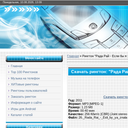
Понедельник, 10.08.2026, 13:09
Главная
» Рингтон "Рада Рай - Если бы я 
Меню сайта
Главная
Скачать рингтон: "Рада Ра
Top 100 Рингтонов
Музыка на телефон
ХИТовые рингтоны
Рингтоны пользователей
Заказать рингтон
Скачать рингтон
Год:
2011
Информация о сайте
Формат:
MP3 [MPEG-1]
Размер:
1.23 Мб
Игры для Android
Время:
00:40 мин
Качество:
256 Кбит/с [CBR] (Joint stere
Каталог статей
Файл:
26._Rada_Rai_-_Esli_by_ya_znala
Категории