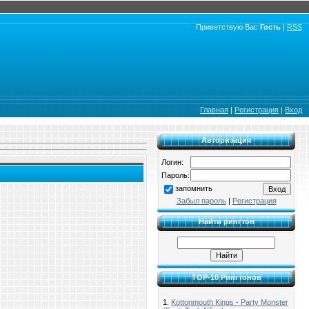
Приветствую Вас
Гость
|
RSS
Главная
|
Регистрация
|
Вход
Авторизация
Логин:
Пароль:
запомнить
Забыл пароль
|
Регистрация
Найти рингтон
TOP-10 Рингтонов
1.
Kottonmouth Kings - Party Monster