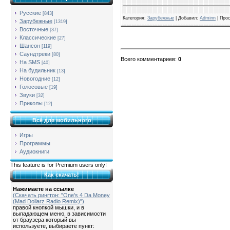
Русские
[843]
Категория
:
Зарубежные
| Добавил:
Adminn
|
Про
Зарубежные
[1319]
Восточные
[37]
Классические
[27]
Шансон
[119]
Саундтреки
[80]
Всего комментариев
:
0
На SMS
[40]
На будильник
[13]
Новогодние
[12]
Голосовые
[19]
Звуки
[32]
Приколы
[12]
Всё для мобильного
Игры
Программы
Аудиокниги
This feature is for Premium users only!
Как скачать!
Нажимаете на ссылке
(Скачать рингтон: "One's 4 Da Money
(Mad Dollarz Radio Remix)")
правой кнопкой мышки, и в
выпадающем меню, в зависимости
от браузера который вы
используете, выбираете пункт: