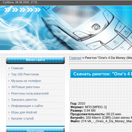
Суббота, 08.08.2026, 17:51
Главная
» Рингтон "One's 4 Da Money (Mad
Меню сайта
Главная
Скачать рингтон: "One's 4 
Top 100 Рингтонов
Музыка на телефон
ХИТовые рингтоны
Рингтоны пользователей
Заказать рингтон
Год:
2010
Информация о сайте
Формат:
МП3 [MPEG-1]
Размер:
0.94 Мб
Игры для Android
Продолжительность:
00:23 мин
Битрейт:
320 Кбит/с [CBR] (Joint stereo
Каталог статей
Файл:
274.VA_-_Ones_4_Da_Money_Mad_
Категории