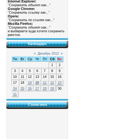
Internet Explorer:
"Сохранить объект как..."
Google Chrome:
"Сохранить ссылку как..."
Opera:
"Сохранить по ссылке как..."
Mozilla Firefox:
"Сохранить объект как..."
и выбираете куда хотите сохранить
рингтон.
Календарь
«
Декабрь 2012
»
Пн
Вт
Ср
Чт
Пт
Сб
Вс
1
2
3
4
5
6
7
8
9
10
11
12
13
14
15
16
17
18
19
20
21
22
23
24
25
26
27
28
29
30
31
Статистика