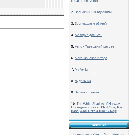
(Feat. Tech N9ne)
2.
Звонок из К/Ф Адреналин
3.
Звонок для любимой
4.
Мелодия для SMS
5.
Vertu - Тревожный рассвет
6.
Мексиканская гитара
7.
My Vertu
8.
Будильник
9.
Звонок от мужа
10.
The White Shadow of Norway -
Underground (Feat. KRS-One, Ras
Kass, Joell Ortiz & Kool G Rap)
Новинки
-
Kottonmouth Kings - Party Monster