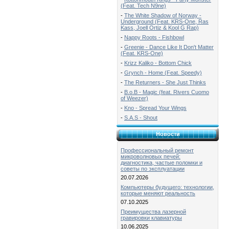
(Feat. Tech N9ne)
-
The White Shadow of Norway -
Underground (Feat. KRS-One, Ras
Kass, Joell Ortiz & Kool G Rap)
-
Nappy Roots - Fishbowl
-
Greenie - Dance Like It Don't Matter
(Feat. KRS-One)
-
Krizz Kaliko - Bottom Chick
-
Grynch - Home (Feat. Speedy)
-
The Returners - She Just Thinks
-
B.o.B - Magic (feat. Rivers Cuomo
of Weezer)
-
Kno - Spread Your Wings
-
S.A.S - Shout
Новости
Профессиональный ремонт
микроволновых печей:
диагностика, частые поломки и
советы по эксплуатации
20.07.2026
Компьютеры будущего: технологии,
которые меняют реальность
07.10.2025
Преимущества лазерной
гравировки клавиатуры
10.06.2025