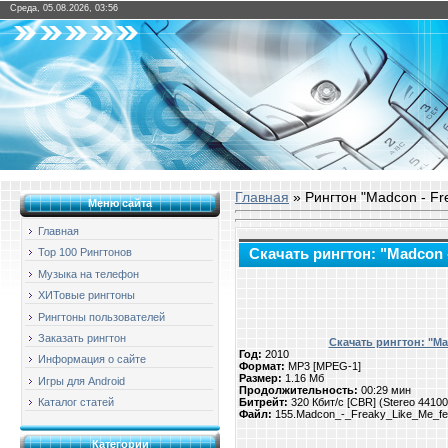
Среда, 05.08.2026, 03:56
Главная
» Рингтон "Madcon - Fre
Меню сайта
Главная
Скачать рингтон: "Madcon -
Top 100 Рингтонов
Музыка на телефон
ХИТовые рингтоны
Рингтоны пользователей
Заказать рингтон
Скачать рингтон: "Mad
Год:
2010
Информация о сайте
Формат:
MP3 [MPEG-1]
Размер:
1.16 Мб
Игры для Android
Продолжительность:
00:29 мин
Битрейт:
320 Кбит/с [CBR] (Stereo 4410
Каталог статей
Файл:
155.Madcon_-_Freaky_Like_Me_fe
Категории