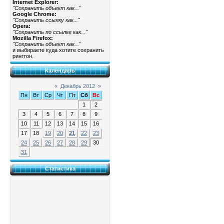
Internet Explorer:
"Сохранить объект как..."
Google Chrome:
"Сохранить ссылку как..."
Opera:
"Сохранить по ссылке как..."
Mozilla Firefox:
"Сохранить объект как..."
и выбираете куда хотите сохранить
рингтон.
Календарь
«
Декабрь 2012
»
Пн
Вт
Ср
Чт
Пт
Сб
Вс
1
2
3
4
5
6
7
8
9
10
11
12
13
14
15
16
17
18
19
20
21
22
23
24
25
26
27
28
29
30
31
Статистика