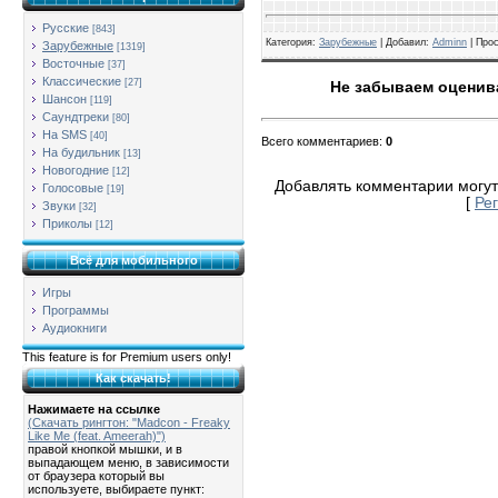
Русские
[843]
Категория
:
Зарубежные
| Добавил:
Adminn
|
Про
Зарубежные
[1319]
Восточные
[37]
Классические
[27]
Не забываем оценива
Шансон
[119]
Саундтреки
[80]
На SMS
[40]
Всего комментариев
:
0
На будильник
[13]
Новогодние
[12]
Добавлять комментарии могут
Голосовые
[19]
[
Ре
Звуки
[32]
Приколы
[12]
Всё для мобильного
Игры
Программы
Аудиокниги
This feature is for Premium users only!
Как скачать!
Нажимаете на ссылке
(Скачать рингтон: "Madcon - Freaky
Like Me (feat. Ameerah)")
правой кнопкой мышки, и в
выпадающем меню, в зависимости
от браузера который вы
используете, выбираете пункт: