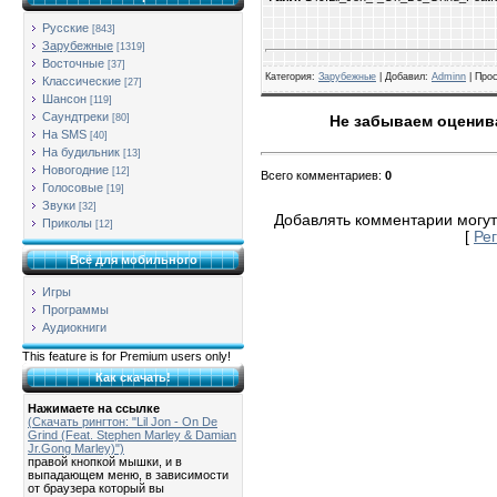
Русские
[843]
Зарубежные
[1319]
Восточные
[37]
Категория
:
Зарубежные
| Добавил:
Adminn
|
Про
Классические
[27]
Шансон
[119]
Саундтреки
[80]
Не забываем оценива
На SMS
[40]
На будильник
[13]
Новогодние
[12]
Всего комментариев
:
0
Голосовые
[19]
Звуки
[32]
Добавлять комментарии могут
Приколы
[12]
[
Ре
Всё для мобильного
Игры
Программы
Аудиокниги
This feature is for Premium users only!
Как скачать!
Нажимаете на ссылке
(Скачать рингтон: "Lil Jon - On De
Grind (Feat. Stephen Marley & Damian
Jr.Gong Marley)")
правой кнопкой мышки, и в
выпадающем меню, в зависимости
от браузера который вы