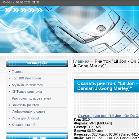
Суббота, 08.08.2026, 21:38
Главная
» Рингтон "Lil Jon - On
Меню сайта
Jr.Gong Marley)"
Главная
Top 100 Рингтонов
Скачать рингтон: "Lil Jon -
Музыка на телефон
Damian Jr.Gong Marley)"
ХИТовые рингтоны
Рингтоны пользователей
Заказать рингтон
Информация о сайте
Скачать рингтон: "Lil Jon - On De G
Игры для Android
Год:
2010
Формат:
MP3 [MPEG-1]
Каталог статей
Размер:
1.21 Мб
Время:
00:30 мин
Качество:
320 Кбит/с [CBR] (Stereo 441
Категории
Файл:
149.Lil_Jon_-_On_De_Grind_Feat.