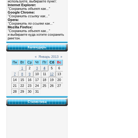
используете, выбираете пункт:
Internet Explorer:
"Сохранить объект как..."
Google Chrome:
"Сохранить ссылку как..."
Opera:
"Сохранить по ссылке как..."
Mozilla Firefox:
"Сохранить объект как..."
и выбираете куда хотите сохранить
рингтон.
Календарь
«
Январь 2013
»
Пн
Вт
Ср
Чт
Пт
Сб
Вс
1
2
3
4
5
6
7
8
9
10
11
12
13
14
15
16
17
18
19
20
21
22
23
24
25
26
27
28
29
30
31
Статистика