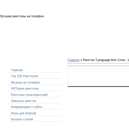
Пятница, 07.08.2026, 07:43
Лучшие рингтоны на телефон
Главная
» Рингтон "Language Arts Crew - L
Меню сайта
Главная
Скачать рингтон: "Language 
Top 100 Рингтонов
Музыка на телефон
ХИТовые рингтоны
Рингтоны пользователей
Заказать рингтон
Информация о сайте
Игры для Android
Каталог статей