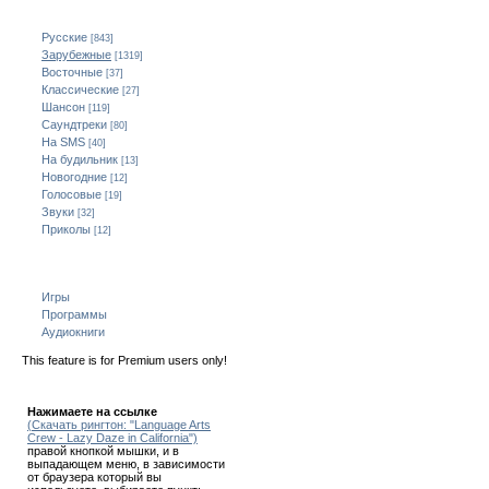
Категории
Русские
[843]
Зарубежные
[1319]
Восточные
[37]
Классические
[27]
Шансон
[119]
Саундтреки
[80]
На SMS
[40]
На будильник
[13]
Новогодние
[12]
Голосовые
[19]
Звуки
[32]
Приколы
[12]
Всё для мобильного
Игры
Программы
Аудиокниги
This feature is for Premium users only!
Как скачать!
Нажимаете на ссылке
(Скачать рингтон: "Language Arts
Crew - Lazy Daze in California")
правой кнопкой мышки, и в
выпадающем меню, в зависимости
от браузера который вы