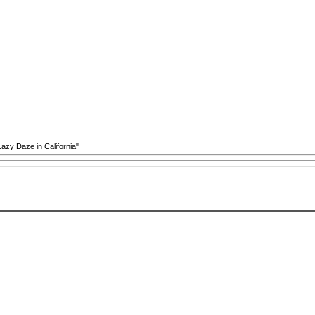
azy Daze in California"
Arts Crew - Lazy Daze in California"