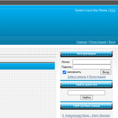
Приветствую Вас
Гость
|
RSS
Главная
|
Регистрация
|
Вход
Авторизация
Логин:
Пароль:
запомнить
Забыл пароль
|
Регистрация
Найти рингтон
TOP-10 Рингтонов
1.
Kottonmouth Kings - Party Monster