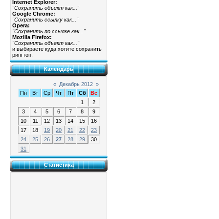
Internet Explorer:
"Сохранить объект как..."
Google Chrome:
"Сохранить ссылку как..."
Opera:
"Сохранить по ссылке как..."
Mozilla Firefox:
"Сохранить объект как..."
и выбираете куда хотите сохранить
рингтон.
Календарь
«
Декабрь 2012
»
Пн
Вт
Ср
Чт
Пт
Сб
Вс
1
2
3
4
5
6
7
8
9
10
11
12
13
14
15
16
17
18
19
20
21
22
23
24
25
26
27
28
29
30
31
Статистика