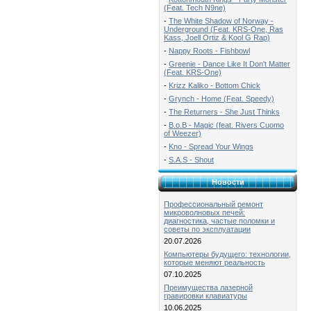
(Feat. Tech N9ne)
-
The White Shadow of Norway -
Underground (Feat. KRS-One, Ras
Kass, Joell Ortiz & Kool G Rap)
-
Nappy Roots - Fishbowl
-
Greenie - Dance Like It Don't Matter
(Feat. KRS-One)
-
Krizz Kaliko - Bottom Chick
-
Grynch - Home (Feat. Speedy)
-
The Returners - She Just Thinks
-
B.o.B - Magic (feat. Rivers Cuomo
of Weezer)
-
Kno - Spread Your Wings
-
S.A.S - Shout
Новости
Профессиональный ремонт
микроволновых печей:
диагностика, частые поломки и
советы по эксплуатации
20.07.2026
Компьютеры будущего: технологии,
которые меняют реальность
07.10.2025
Преимущества лазерной
гравировки клавиатуры
10.06.2025