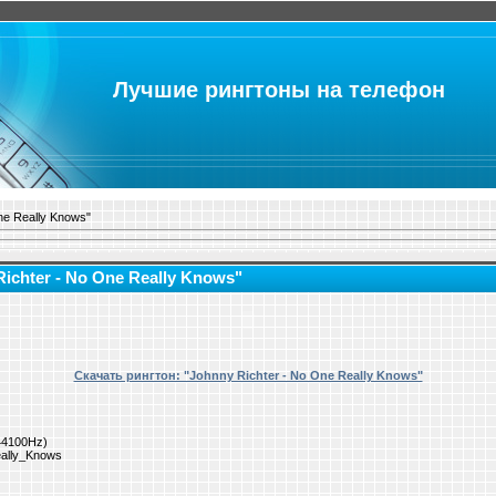
Лучшие рингтоны на телефон
ne Really Knows"
ichter - No One Really Knows"
Скачать рингтон: "Johnny Richter - No One Really Knows"
 44100Hz)
ally_Knows