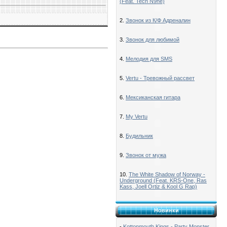
(Feat. Tech N9ne)
2.
Звонок из К/Ф Адреналин
3.
Звонок для любимой
4.
Мелодия для SMS
5.
Vertu - Тревожный рассвет
6.
Мексиканская гитара
7.
My Vertu
8.
Будильник
9.
Звонок от мужа
10.
The White Shadow of Norway -
Underground (Feat. KRS-One, Ras
Kass, Joell Ortiz & Kool G Rap)
Новинки
-
Kottonmouth Kings - Party Monster