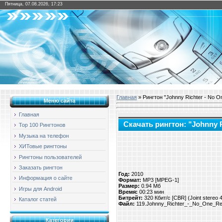
Пятница, 07.08.2026, 17:23
Главная
» Рингтон "Johnny Richter - No O
Меню сайта
Главная
Скачать рингтон: "Johnny R
Top 100 Рингтонов
Музыка на телефон
ХИТовые рингтоны
Рингтоны пользователей
Заказать рингтон
Год:
2010
Информация о сайте
Формат:
MP3 [MPEG-1]
Размер:
0.94 Мб
Игры для Android
Время:
00:23 мин
Битрейт:
320 Кбит/с [CBR] (Joint stereo
Каталог статей
Файл:
119.Johnny_Richter_-_No_One_Re
Категории