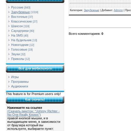
Русские
[843]
Категория
:
Зарубежные
| Добавил:
Adminn
|
Про
Зарубежные
[1319]
Восточные
[37]
Классические
[27]
Шансон
[119]
Саундтреки
[80]
Всего комментариев
:
0
На SMS
[40]
На будильник
[13]
Новогодние
[12]
Голосовые
[19]
Звуки
[32]
Приколы
[12]
Всё для мобильного
Игры
Программы
Аудиокниги
This feature is for Premium users only!
Как скачать!
Нажимаете на ссылке
(Скачать рингтон: "Johnny Richter -
No One Really Knows")
правой кнопкой мышки, и в
выпадающем меню, в зависимости
от браузера который вы
используете, выбираете пункт: