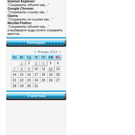
Internet Explorer:
"Сохранить объект как..."
Google Chrome:
"Сохранить ссылку как..."
Opera:
"Сохранить по ссылке как..."
Mozilla Firefox:
"Сохранить объект как..."
и выбираете куда хотите сохранить
рингтон.
Календарь
«
Январь 2013
»
Пн
Вт
Ср
Чт
Пт
Сб
Вс
1
2
3
4
5
6
7
8
9
10
11
12
13
14
15
16
17
18
19
20
21
22
23
24
25
26
27
28
29
30
31
Статистика