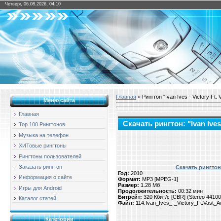
Четверг, 06.08.2026, 04:10
Главная
» Рингтон "Ivan Ives - Victory Ft. V
Меню сайта
Главная
Скачать рингтон: "Ivan Ives 
Top 100 Рингтонов
Музыка на телефон
ХИТовые рингтоны
Рингтоны пользователей
Заказать рингтон
Скачать рингтон: 
Год:
2010
Информация о сайте
Формат:
MP3 [MPEG-1]
Размер:
1.28 Мб
Игры для Android
Продолжительность:
00:32 мин
Битрейт:
320 Кбит/с [CBR] (Stereo 4410
Каталог статей
Файл:
114.Ivan_Ives_-_Victory_Ft.Vast_Ai
Категории