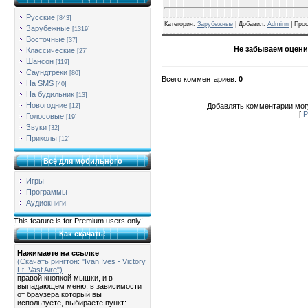
Русские
[843]
Категория
:
Зарубежные
| Добавил:
Adminn
|
Про
Зарубежные
[1319]
Восточные
[37]
Не забываем оцени
Классические
[27]
Шансон
[119]
Саундтреки
[80]
Всего комментариев
:
0
На SMS
[40]
На будильник
[13]
Новогодние
Добавлять комментарии могу
[12]
[
Р
Голосовые
[19]
Звуки
[32]
Приколы
[12]
Всё для мобильного
Игры
Программы
Аудиокниги
This feature is for Premium users only!
Как скачать!
Нажимаете на ссылке
(Скачать рингтон: "Ivan Ives - Victory
Ft. Vast Aire")
правой кнопкой мышки, и в
выпадающем меню, в зависимости
от браузера который вы
используете, выбираете пункт: