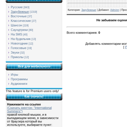
Русские
[843]
Категория
:
Зарубежные
| Добавил:
Adminn
|
Про
Зарубежные
[1319]
Восточные
[37]
Не забываем оцени
Классические
[27]
Шансон
[119]
Саундтреки
[80]
Всего комментариев
:
0
На SMS
[40]
На будильник
[13]
Новогодние
Добавлять комментарии могу
[12]
[
Р
Голосовые
[19]
Звуки
[32]
Приколы
[12]
Всё для мобильного
Игры
Программы
Аудиокниги
This feature is for Premium users only!
Как скачать!
Нажимаете на ссылке
(Скачать рингтон: "International
Summers")
правой кнопкой мышки, и в
выпадающем меню, в зависимости
от браузера который вы
используете, выбираете пункт: