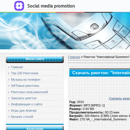
Четверг, 06.08.2026, 12:56
Главная
» Рингтон "International Summers"
Меню сайта
Главная
Скачать рингтон: "Internat
Top 100 Рингтонов
Музыка на телефон
ХИТовые рингтоны
Рингтоны пользователей
Заказать рингтон
Скачать ринг
Год:
2010
Информация о сайте
Формат:
MP3 [MPEG-1]
Размер:
0.94 Мб
Игры для Android
Продолжительность:
00:23 мин
Битрейт:
320 Кбит/с [CBR] (Joint stereo
Каталог статей
Файл:
270.VA_-_International_Summers
Категории