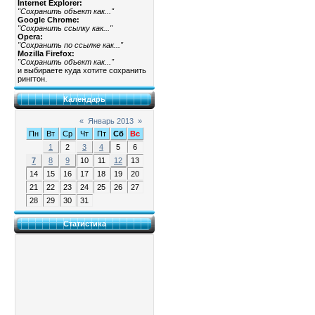
Internet Explorer:
"Сохранить объект как..."
Google Chrome:
"Сохранить ссылку как..."
Opera:
"Сохранить по ссылке как..."
Mozilla Firefox:
"Сохранить объект как..."
и выбираете куда хотите сохранить
рингтон.
Календарь
«
Январь 2013
»
Пн
Вт
Ср
Чт
Пт
Сб
Вс
1
2
3
4
5
6
7
8
9
10
11
12
13
14
15
16
17
18
19
20
21
22
23
24
25
26
27
28
29
30
31
Статистика