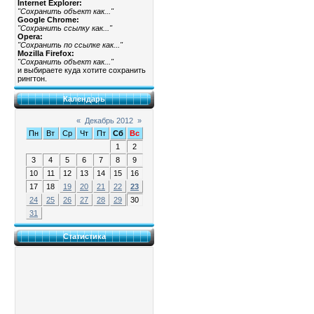
Internet Explorer:
"Сохранить объект как..."
Google Chrome:
"Сохранить ссылку как..."
Opera:
"Сохранить по ссылке как..."
Mozilla Firefox:
"Сохранить объект как..."
и выбираете куда хотите сохранить
рингтон.
Календарь
«
Декабрь 2012
»
Пн
Вт
Ср
Чт
Пт
Сб
Вс
1
2
3
4
5
6
7
8
9
10
11
12
13
14
15
16
17
18
19
20
21
22
23
24
25
26
27
28
29
30
31
Статистика