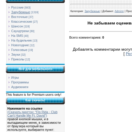
Русские
[843]
Категория
:
Зарубежные
| Добавил:
Adminn
|
Про
Зарубежные
[1319]
Восточные
[37]
Классические
[27]
Не забываем оценива
Шансон
[119]
Саундтреки
[80]
На SMS
[40]
Всего комментариев
:
0
На будильник
[13]
Новогодние
[12]
Добавлять комментарии могут
Голосовые
[19]
[
Ре
Звуки
[32]
Приколы
[12]
Всё для мобильного
Игры
Программы
Аудиокниги
This feature is for Premium users only!
Как скачать!
Нажимаете на ссылке
(Скачать рингтон: "Flo Rida - Club
Can't Handle Me Ft. David")
правой кнопкой мышки, и в
выпадающем меню, в зависимости
от браузера который вы
используете, выбираете пункт: