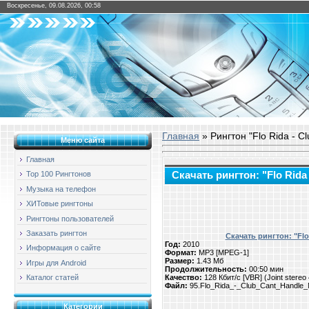
Воскресенье, 09.08.2026, 00:58
Главная
» Рингтон "Flo Rida - Cl
Меню сайта
Главная
Скачать рингтон: "Flo Rida 
Top 100 Рингтонов
Музыка на телефон
ХИТовые рингтоны
Рингтоны пользователей
Заказать рингтон
Скачать рингтон: "Flo 
Год:
2010
Информация о сайте
Формат:
MP3 [MPEG-1]
Размер:
1.43 Мб
Игры для Android
Продолжительность:
00:50 мин
Качество:
128 Кбит/с [VBR] (Joint stere
Каталог статей
Файл:
95.Flo_Rida_-_Club_Cant_Handle_
Категории