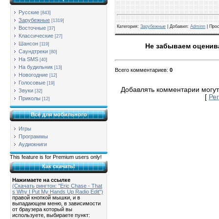
Русские
[843]
Зарубежные
[1319]
Категория
:
Зарубежные
| Добавил:
Adminn
|
Про
Восточные
[37]
Классические
[27]
Шансон
[119]
Не забываем оценива
Саундтреки
[80]
На SMS
[40]
На будильник
[13]
Всего комментариев
:
0
Новогодние
[12]
Голосовые
[19]
Добавлять комментарии могут
Звуки
[32]
[
Ре
Приколы
[12]
Всё для мобильного
Игры
Программы
Аудиокниги
This feature is for Premium users only!
Как скачать!
Нажимаете на ссылке
(Скачать рингтон: "Eric Chase - That
s Why I Put My Hands Up Radio Edit")
правой кнопкой мышки, и в
выпадающем меню, в зависимости
от браузера который вы
используете, выбираете пункт: