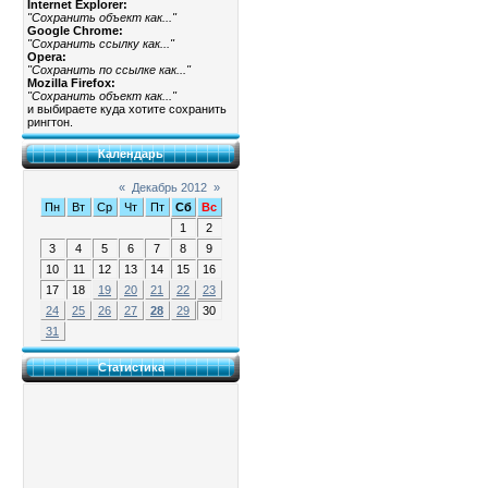
Internet Explorer:
"Сохранить объект как..."
Google Chrome:
"Сохранить ссылку как..."
Opera:
"Сохранить по ссылке как..."
Mozilla Firefox:
"Сохранить объект как..."
и выбираете куда хотите сохранить
рингтон.
Календарь
«
Декабрь 2012
»
Пн
Вт
Ср
Чт
Пт
Сб
Вс
1
2
3
4
5
6
7
8
9
10
11
12
13
14
15
16
17
18
19
20
21
22
23
24
25
26
27
28
29
30
31
Статистика