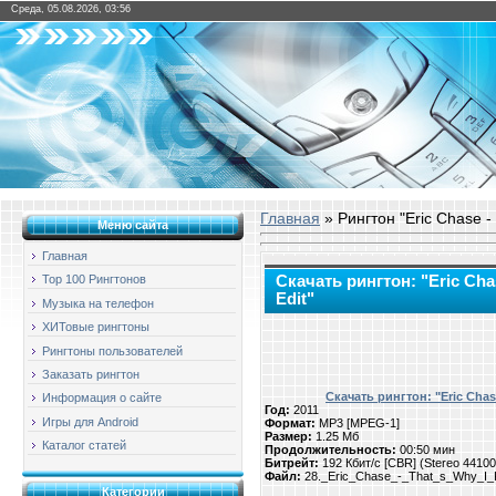
Среда, 05.08.2026, 03:56
Главная
» Рингтон "Eric Chase -
Меню сайта
Главная
Скачать рингтон: "Eric Cha
Top 100 Рингтонов
Edit"
Музыка на телефон
ХИТовые рингтоны
Рингтоны пользователей
Заказать рингтон
Скачать рингтон: "Eric Chas
Информация о сайте
Год:
2011
Игры для Android
Формат:
MP3 [MPEG-1]
Размер:
1.25 Мб
Каталог статей
Продолжительность:
00:50 мин
Битрейт:
192 Кбит/с [CBR] (Stereo 4410
Файл:
28._Eric_Chase_-_That_s_Why_I_
Категории