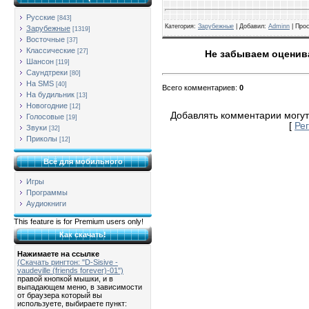
Русские
[843]
Категория
:
Зарубежные
| Добавил:
Adminn
|
Про
Зарубежные
[1319]
Восточные
[37]
Классические
[27]
Не забываем оценива
Шансон
[119]
Саундтреки
[80]
На SMS
[40]
Всего комментариев
:
0
На будильник
[13]
Новогодние
[12]
Добавлять комментарии могут
Голосовые
[19]
[
Ре
Звуки
[32]
Приколы
[12]
Всё для мобильного
Игры
Программы
Аудиокниги
This feature is for Premium users only!
Как скачать!
Нажимаете на ссылке
(Скачать рингтон: "D-Sisive -
vaudeville (friends forever)-01")
правой кнопкой мышки, и в
выпадающем меню, в зависимости
от браузера который вы
используете, выбираете пункт: