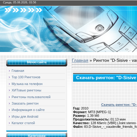
Среда, 05.08.2026, 03:56
Главная
» Рингтон "D-Sisive - vau
Меню сайта
Главная
Скачать рингтон: "D-Sisive -
Top 100 Рингтонов
Музыка на телефон
ХИТовые рингтоны
Рингтоны пользователей
Заказать рингтон
Скачать рингтон: "D-Si
Год:
2010
Информация о сайте
Формат:
МП3 [MPEG-1]
Размер:
1.39 Мб
Игры для Android
Продолжительность:
01:13 мин
Качество:
128 Кбит/с [VBR] (Joint stere
Каталог статей
Файл:
83.D-Sisive_-_vaudeville_friends_f
Категории