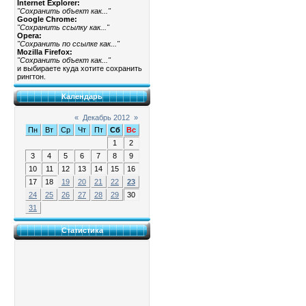
Internet Explorer:
"Сохранить объект как..."
Google Chrome:
"Сохранить ссылку как..."
Opera:
"Сохранить по ссылке как..."
Mozilla Firefox:
"Сохранить объект как..."
и выбираете куда хотите сохранить
рингтон.
Календарь
«
Декабрь 2012
»
Пн
Вт
Ср
Чт
Пт
Сб
Вс
1
2
3
4
5
6
7
8
9
10
11
12
13
14
15
16
17
18
19
20
21
22
23
24
25
26
27
28
29
30
31
Статистика