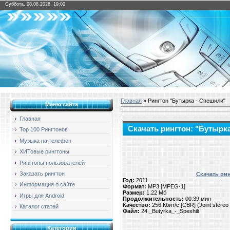
Суббота, 08.08.2026, 19:00
Главная
» Рингтон "Бутырка - Спешили"
Меню сайта
Главная
Скачать рингтон: "Бутырк
Top 100 Рингтонов
Музыка на телефон
ХИТовые рингтоны
Рингтоны пользователей
Заказать рингтон
Скачать рин
Год:
2011
Информация о сайте
Формат:
MP3 [MPEG-1]
Размер:
1.22 Мб
Игры для Android
Продолжительность:
00:39 мин
Качество:
256 Кбит/с [CBR] (Joint stere
Каталог статей
Файл:
24._Butyrka_-_Speshili
Категории