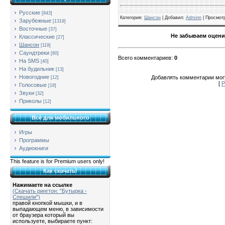
Русские
[843]
Категория
:
Шансон
| Добавил:
Adminn
|
Просмот
Зарубежные
[1319]
Восточные
[37]
Не забываем оцени
Классические
[27]
Шансон
[119]
Саундтреки
[80]
Всего комментариев
:
0
На SMS
[40]
На будильник
[13]
Новогодние
Добавлять комментарии могу
[12]
[
Р
Голосовые
[19]
Звуки
[32]
Приколы
[12]
Всё для мобильного
Игры
Программы
Аудиокниги
This feature is for Premium users only!
Как скачать!
Нажимаете на ссылке
(Скачать рингтон: "Бутырка -
Спешили")
правой кнопкой мышки, и в
выпадающем меню, в зависимости
от браузера который вы
используете, выбираете пункт: