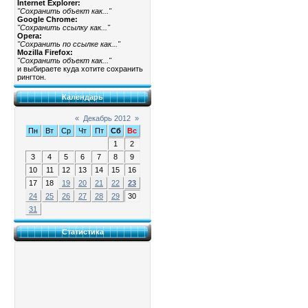
Internet Explorer:
"Сохранить объект как..."
Google Chrome:
"Сохранить ссылку как..."
Opera:
"Сохранить по ссылке как..."
Mozilla Firefox:
"Сохранить объект как..."
и выбираете куда хотите сохранить
рингтон.
Календарь
«
Декабрь 2012
»
Пн
Вт
Ср
Чт
Пт
Сб
Вс
1
2
3
4
5
6
7
8
9
10
11
12
13
14
15
16
17
18
19
20
21
22
23
24
25
26
27
28
29
30
31
Статистика