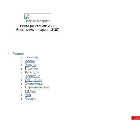
Всего рингтонов:
2553
Всего комментариев:
3187
Разное
Техника
Хобби
Услуги
Покупки
Культура
Здоровье
Общество
Экономика
Строительство
Отдых
Уют
Семья
Лучшие новинки рингтонов д
Ringtones.