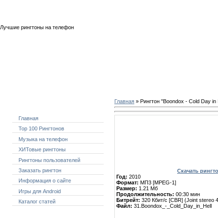
Четверг, 06.08.2026, 20:10
Лучшие рингтоны на телефон
Главная
» Рингтон "Boondox - Cold Day in 
Меню сайта
Главная
Скачать рингтон: "Boondox 
Top 100 Рингтонов
Музыка на телефон
ХИТовые рингтоны
Рингтоны пользователей
Заказать рингтон
Скачать рингтон
Год:
2010
Информация о сайте
Формат:
МП3 [MPEG-1]
Размер:
1.21 Мб
Игры для Android
Продолжительность:
00:30 мин
Битрейт:
320 Кбит/с [CBR] (Joint stereo
Каталог статей
Файл:
31.Boondox_-_Cold_Day_in_Hell