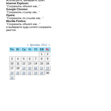
используете, выбираете пункт:
Internet Explorer:
"Сохранить объект как..."
Google Chrome:
"Сохранить ссылку как..."
Opera:
"Сохранить по ссылке как..."
Mozilla Firefox:
"Сохранить объект как..."
и выбираете куда хотите сохранить
рингтон.
Календарь
«
Декабрь 2012
»
Пн
Вт
Ср
Чт
Пт
Сб
Вс
1
2
3
4
5
6
7
8
9
10
11
12
13
14
15
16
17
18
19
20
21
22
23
24
25
26
27
28
29
30
31
Статистика