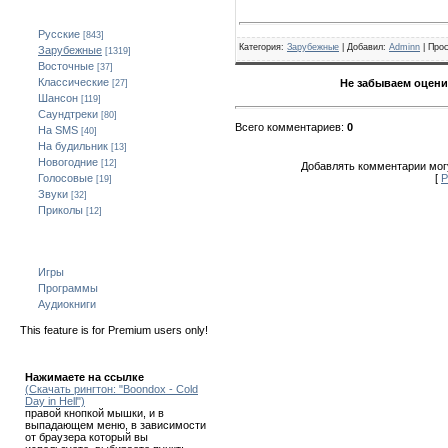
Категории
Русские
[843]
Категория
:
Зарубежные
| Добавил:
Adminn
|
Про
Зарубежные
[1319]
Восточные
[37]
Классические
Не забываем оцени
[27]
Шансон
[119]
Саундтреки
[80]
Всего комментариев
:
0
На SMS
[40]
На будильник
[13]
Новогодние
[12]
Добавлять комментарии могу
[
Р
Голосовые
[19]
Звуки
[32]
Приколы
[12]
Всё для мобильного
Игры
Программы
Аудиокниги
This feature is for Premium users only!
Как скачать!
Нажимаете на ссылке
(Скачать рингтон: "Boondox - Cold
Day in Hell")
правой кнопкой мышки, и в
выпадающем меню, в зависимости
от браузера который вы