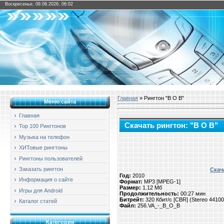
Воскресенье, 09.08.2026, 06:02
Главная
» Рингтон "B O B"
Меню сайта
Главная
Скачать рингтон: "B O B"
Top 100 Рингтонов
Музыка на телефон
ХИТовые рингтоны
Рингтоны пользователей
Заказать рингтон
Скач
Год:
2010
Информация о сайте
Формат:
MP3 [MPEG-1]
Размер:
1.12 Мб
Игры для Android
Продолжительность:
00:27 мин
Битрейт:
320 Кбит/с [CBR] (Stereo 4410
Каталог статей
Файл:
256.VA_-_B_O_B
Категории