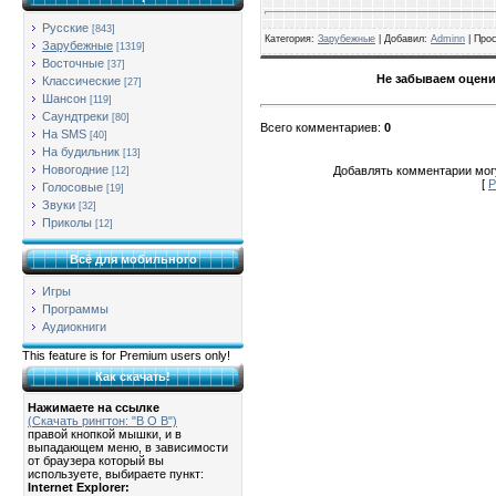
Русские
[843]
Категория
:
Зарубежные
| Добавил:
Adminn
|
Про
Зарубежные
[1319]
Восточные
[37]
Не забываем оцени
Классические
[27]
Шансон
[119]
Саундтреки
[80]
Всего комментариев
:
0
На SMS
[40]
На будильник
[13]
Новогодние
Добавлять комментарии могу
[12]
[
Р
Голосовые
[19]
Звуки
[32]
Приколы
[12]
Всё для мобильного
Игры
Программы
Аудиокниги
This feature is for Premium users only!
Как скачать!
Нажимаете на ссылке
(Скачать рингтон: "B O B")
правой кнопкой мышки, и в
выпадающем меню, в зависимости
от браузера который вы
используете, выбираете пункт:
Internet Explorer: