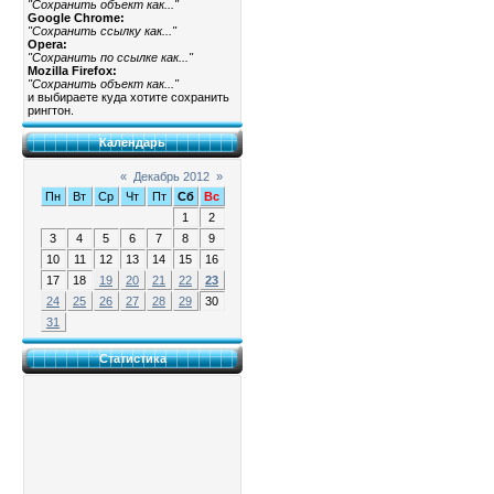
"Сохранить объект как..."
Google Chrome:
"Сохранить ссылку как..."
Opera:
"Сохранить по ссылке как..."
Mozilla Firefox:
"Сохранить объект как..."
и выбираете куда хотите сохранить
рингтон.
Календарь
«
Декабрь 2012
»
Пн
Вт
Ср
Чт
Пт
Сб
Вс
1
2
3
4
5
6
7
8
9
10
11
12
13
14
15
16
17
18
19
20
21
22
23
24
25
26
27
28
29
30
31
Статистика