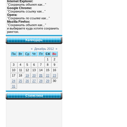
Internet Explorer:
"Сохранить объект как..."
Google Chrome:
"Сохранить ссылку как..."
Opera:
"Сохранить по ссылке как..."
Mozilla Firefox:
"Сохранить объект как..."
и выбираете куда хотите сохранить
рингтон.
Календарь
«
Декабрь 2012
»
Пн
Вт
Ср
Чт
Пт
Сб
Вс
1
2
3
4
5
6
7
8
9
10
11
12
13
14
15
16
17
18
19
20
21
22
23
24
25
26
27
28
29
30
31
Статистика