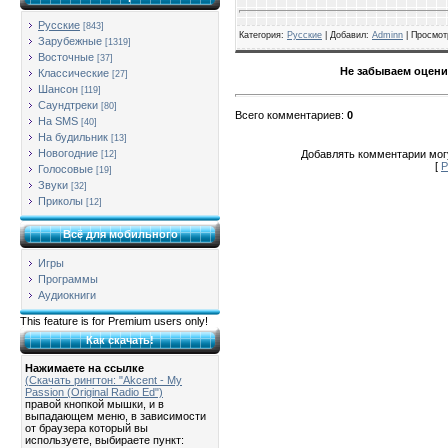
Русские
[843]
Категория
:
Русские
| Добавил:
Adminn
|
Просмот
Зарубежные
[1319]
Восточные
[37]
Не забываем оцени
Классические
[27]
Шансон
[119]
Саундтреки
[80]
Всего комментариев
:
0
На SMS
[40]
На будильник
[13]
Новогодние
Добавлять комментарии могу
[12]
[
Р
Голосовые
[19]
Звуки
[32]
Приколы
[12]
Всё для мобильного
Игры
Программы
Аудиокниги
This feature is for Premium users only!
Как скачать!
Нажимаете на ссылке
(Скачать рингтон: "Akcent - My
Passion (Original Radio Ed")
правой кнопкой мышки, и в
выпадающем меню, в зависимости
от браузера который вы
используете, выбираете пункт: