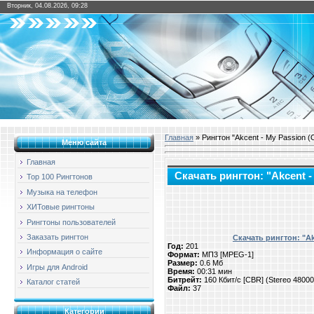
Вторник, 04.08.2026, 09:28
Главная
» Рингтон "Akcent - My Passion (O
Меню сайта
Главная
Скачать рингтон: "Akcent -
Top 100 Рингтонов
Музыка на телефон
ХИТовые рингтоны
Рингтоны пользователей
Заказать рингтон
Скачать рингтон: "Ak
Год:
201
Информация о сайте
Формат:
МП3 [MPEG-1]
Размер:
0.6 Мб
Игры для Android
Время:
00:31 мин
Битрейт:
160 Кбит/с [CBR] (Stereo 4800
Каталог статей
Файл:
37
Категории