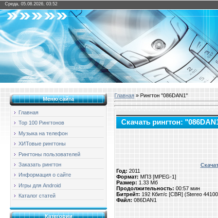
Среда, 05.08.2026, 03:52
Главная
» Рингтон "086DAN1"
Меню сайта
Главная
Скачать рингтон: "086DAN
Top 100 Рингтонов
Музыка на телефон
ХИТовые рингтоны
Рингтоны пользователей
Заказать рингтон
Скачат
Год:
2011
Информация о сайте
Формат:
МП3 [MPEG-1]
Размер:
1.33 Мб
Игры для Android
Продолжительность:
00:57 мин
Битрейт:
192 Кбит/с [CBR] (Stereo 4410
Каталог статей
Файл:
086DAN1
Категории