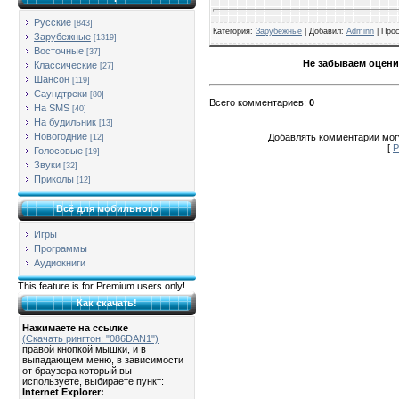
Русские
[843]
Категория
:
Зарубежные
| Добавил:
Adminn
|
Про
Зарубежные
[1319]
Восточные
[37]
Не забываем оцени
Классические
[27]
Шансон
[119]
Саундтреки
[80]
Всего комментариев
:
0
На SMS
[40]
На будильник
[13]
Новогодние
Добавлять комментарии могу
[12]
[
Р
Голосовые
[19]
Звуки
[32]
Приколы
[12]
Всё для мобильного
Игры
Программы
Аудиокниги
This feature is for Premium users only!
Как скачать!
Нажимаете на ссылке
(Скачать рингтон: "086DAN1")
правой кнопкой мышки, и в
выпадающем меню, в зависимости
от браузера который вы
используете, выбираете пункт:
Internet Explorer: