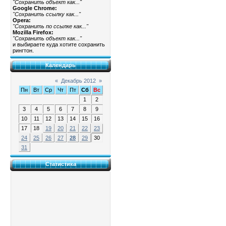
"Сохранить объект как..."
Google Chrome:
"Сохранить ссылку как..."
Opera:
"Сохранить по ссылке как..."
Mozilla Firefox:
"Сохранить объект как..."
и выбираете куда хотите сохранить
рингтон.
Календарь
«
Декабрь 2012
»
Пн
Вт
Ср
Чт
Пт
Сб
Вс
1
2
3
4
5
6
7
8
9
10
11
12
13
14
15
16
17
18
19
20
21
22
23
24
25
26
27
28
29
30
31
Статистика