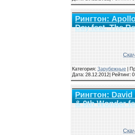
Рингтон: Apollo
Day feat. The R
Скач
Категория:
Зарубежные
|
Пр
Дата:
28.12.2012
| Рейтинг
: 
Рингтон: David 
& 9th Wonder fea
Скач