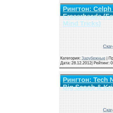
Рингтон: Celph 
Eraserheads (Fea
Mind Tricks)
Скач
Категория:
Зарубежные
|
Пр
Дата:
28.12.2012
| Рейтинг
: 
Рингтон: Tech N
Big Scoob & Kri
Скач