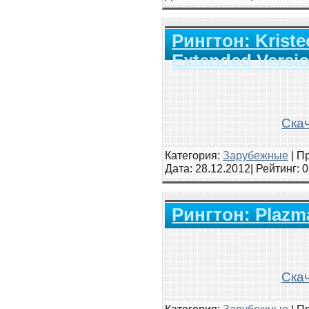
Рингтон: Kriste
Extended Versi
Скач
Категория:
Зарубежные
|
Пр
Дата:
28.12.2012
| Рейтинг
: 
Рингтон: Plazma
Скач
Категория:
Зарубежные
|
Пр