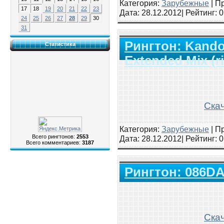
Категория:
Зарубежные
|
Пр
17
18
19
20
21
22
23
Дата:
28.12.2012
| Рейтинг
: 
24
25
26
27
28
29
30
31
Рингтон: Kando 
Статистика
Extended Mix (r
Скач
Категория:
Зарубежные
|
Пр
Всего рингтонов:
2553
Дата:
28.12.2012
| Рейтинг
: 
Всего комментариев:
3187
Рингтон: 086D
Скач