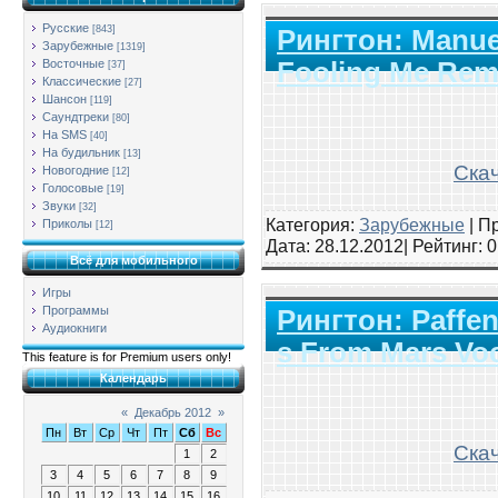
Русские
[843]
Рингтон: Manuel
Зарубежные
[1319]
Fooling Me Remi
Восточные
[37]
Классические
[27]
Шансон
[119]
Саундтреки
[80]
На SMS
[40]
На будильник
[13]
Скач
Новогодние
[12]
Голосовые
[19]
Звуки
[32]
Категория:
Зарубежные
|
Пр
Приколы
[12]
Дата:
28.12.2012
| Рейтинг
: 
Всё для мобильного
Игры
Программы
Рингтон: Paffen
Аудиокниги
s From Mars Voc
This feature is for Premium users only!
Календарь
«
Декабрь 2012
»
Пн
Вт
Ср
Чт
Пт
Сб
Вс
Скач
1
2
3
4
5
6
7
8
9
10
11
12
13
14
15
16