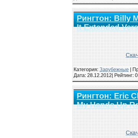
Рингтон: Billy
It Extended Ver
Скач
Категория:
Зарубежные
|
Пр
Дата:
28.12.2012
| Рейтинг
: 
Рингтон: Eric C
My Hands Up Ra
Скач