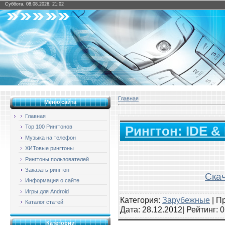
Суббота, 08.08.2026, 21:02
Главная
Меню сайта
Главная
Top 100 Рингтонов
Рингтон: IDE & 
Музыка на телефон
ХИТовые рингтоны
Рингтоны пользователей
Заказать рингтон
Скач
Информация о сайте
Игры для Android
Категория:
Зарубежные
|
Пр
Каталог статей
Дата:
28.12.2012
| Рейтинг
: 
Категории