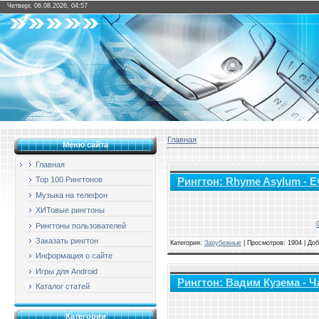
Четверг, 06.08.2026, 04:57
Главная
Меню сайта
Главная
Top 100 Рингтонов
Рингтон: Rhyme Asylum - Ev
Музыка на телефон
ХИТовые рингтоны
Рингтоны пользователей
Заказать рингтон
Категория:
Зарубежные
|
Просмотров: 1904 | До
Информация о сайте
Игры для Android
Рингтон: Вадим Кузема - Ч
Каталог статей
Категории