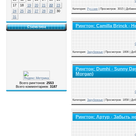
17
18
19
20
21
22
23
Категория:
Русские
|
Просмотров: 3015 | Добави
24
25
26
27
28
29
30
31
Рингтон: Camilla Brinck - 
Статистика
Категория:
Зарубежные
|
Просмотров: 1806 | До
Рингтон: Dumhi - Sunny Day 
Morgan)
Всего рингтонов:
2553
Всего комментариев:
3187
Категория:
Зарубежные
|
Просмотров: 1858 | До
Рингтон: Артур - Забыть н