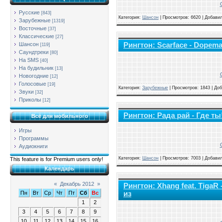
Русские
[843]
Категория:
Шансон
|
Просмотров: 6620 | Добави
Зарубежные
[1319]
Восточные
[37]
Классические
[27]
Рингтон: Scarface - Dopema
Шансон
[119]
Саундтреки
[80]
На SMS
[40]
На будильник
[13]
Новогодние
[12]
Голосовые
[19]
Категория:
Зарубежные
|
Просмотров: 1843 | До
Звуки
[32]
Приколы
[12]
Рингтон: Рада рай - Где ты
Всё для мобильного
Игры
Программы
Аудиокниги
Категория:
Шансон
|
Просмотров: 7003 | Добави
This feature is for Premium users only!
Календарь
«
Декабрь 2012
»
Рингтон: Xhang feat. Tiga
из
Пн
Вт
Ср
Чт
Пт
Сб
Вс
1
2
3
4
5
6
7
8
9
10
11
12
13
14
15
16