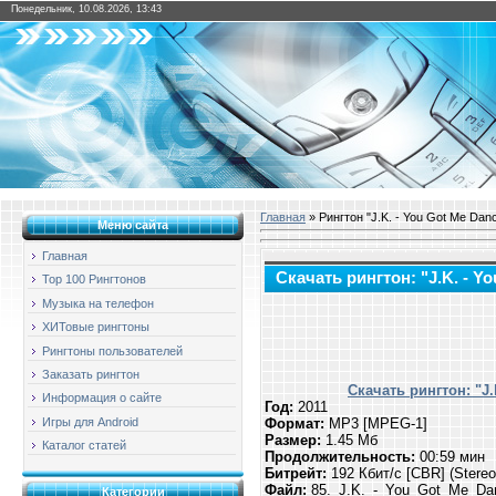
Понедельник, 10.08.2026, 13:43
Главная
» Рингтон "J.K. - You Got Me Dan
Меню сайта
Главная
Скачать рингтон: "J.K. - Y
Top 100 Рингтонов
Музыка на телефон
ХИТовые рингтоны
Рингтоны пользователей
Заказать рингтон
Скачать рингтон: "J.
Информация о сайте
Год:
2011
Игры для Android
Формат:
MP3 [MPEG-1]
Размер:
1.45 Мб
Каталог статей
Продолжительность:
00:59 мин
Битрейт:
192 Кбит/с [CBR] (Stere
Файл:
85._J.K._-_You_Got_Me_Da
Категории