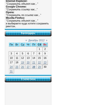
Internet Explorer:
"Сохранить объект как..."
Google Chrome:
"Сохранить ссылку как..."
Opera:
"Сохранить по ссылке как..."
Mozilla Firefox:
"Сохранить объект как..."
и выбираете куда хотите сохранить
рингтон.
Календарь
«
Декабрь 2012
»
Пн
Вт
Ср
Чт
Пт
Сб
Вс
1
2
3
4
5
6
7
8
9
10
11
12
13
14
15
16
17
18
19
20
21
22
23
24
25
26
27
28
29
30
31
Статистика