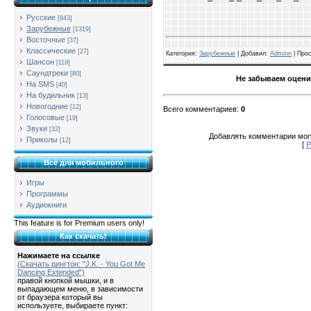
Русские
[843]
Зарубежные
[1319]
Восточные
[37]
Классические
[27]
Категория
:
Зарубежные
| Добавил:
Adminn
|
Про
Шансон
[119]
Саундтреки
[80]
Не забываем оцени
На SMS
[40]
На будильник
[13]
Новогодние
[12]
Всего комментариев
:
0
Голосовые
[19]
Звуки
[32]
Добавлять комментарии могу
Приколы
[12]
[
Р
Всё для мобильного
Игры
Программы
Аудиокниги
This feature is for Premium users only!
Как скачать!
Нажимаете на ссылке
(Скачать рингтон: "J.K. - You Got Me
Dancing Extended")
правой кнопкой мышки, и в
выпадающем меню, в зависимости
от браузера который вы
используете, выбираете пункт: