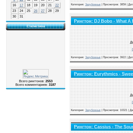
Категория:
Зарубежные
|
Просмотров: 3859 | Да
16
17
18
19
20
21
22
23
24
25
26
27
28
29
30
31
Рингтон: DJ Bobo - What A 
Статистика
Д
Категория:
Зарубежные
|
Просмотров: 3922 | Да
Рингтон: Eurythmics - Swe
Всего рингтонов:
2553
Всего комментариев:
3187
Д
Категория:
Зарубежные
|
Просмотров: 10321 | Д
Рингтон: Cassius - The Sou