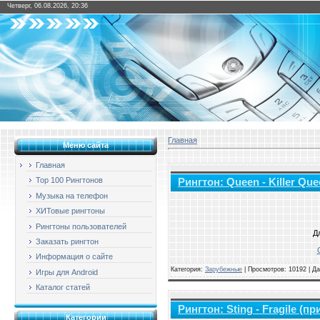
Четверг, 06.08.2026, 20:36
Главная
Меню сайта
Главная
Top 100 Рингтонов
Рингтон: Queen - Killer Qu
Музыка на телефон
ХИТовые рингтоны
Рингтоны пользователей
Д
Заказать рингтон
Информация о сайте
Категория:
Зарубежные
|
Просмотров: 10192 | Д
Игры для Android
Каталог статей
Рингтон: Sting - Fragile (пр
Категории