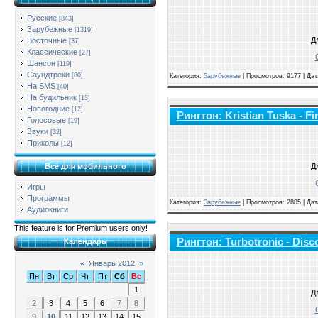
Русские
[843]
Зарубежные
[1319]
Д
Восточные
[37]
Классические
[27]
Шансон
[119]
Саундтреки
[80]
Категория:
Зарубежные
|
Просмотров: 9177 | Да
На SMS
[40]
На будильник
[13]
Новогодние
[12]
Рингтон: Kristian Tuska - F
Голосовые
[19]
Звуки
[32]
Приколы
[12]
Д
Всё для мобильного
Игры
Программы
Категория:
Зарубежные
|
Просмотров: 2885 | Да
Аудиокниги
This feature is for Premium users only!
Рингтон: Turbotronic - Disc
Календарь
«
Январь 2012
»
Пн
Вт
Ср
Чт
Пт
Сб
Вс
1
Д
2
3
4
5
6
7
8
9
10
11
12
13
14
15