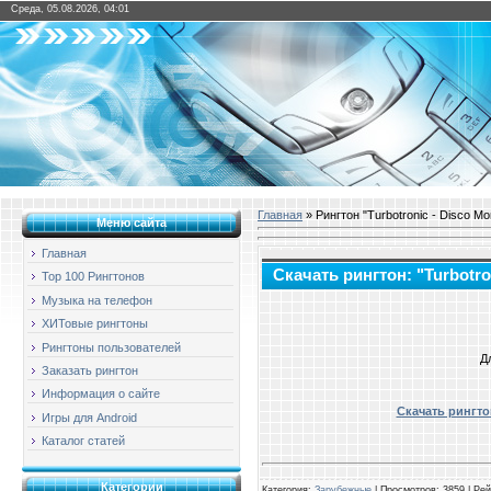
Среда, 05.08.2026, 04:01
Главная
» Рингтон "Turbotronic - Disco Mo
Меню сайта
Главная
Скачать рингтон: "Turbotro
Top 100 Рингтонов
Музыка на телефон
ХИТовые рингтоны
Рингтоны пользователей
Д
Заказать рингтон
Информация о сайте
Скачать рингтон
Игры для Android
Каталог статей
Категории
Категория
:
Зарубежные
|
Просмотров
: 3859 |
Рей