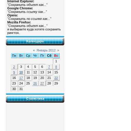
Internet Explorer:
"Сохранить объект как..."
Google Chrome:
"Сохранить ссылку как..."
Opera:
"Сохранить по ссылке как..."
Mozilla Firefox:
"Сохранить объект как..."
и выбираете куда хотите сохранить
рингтон.
Календарь
«
Январь 2012
»
Пн
Вт
Ср
Чт
Пт
Сб
Вс
1
2
3
4
5
6
7
8
9
10
11
12
13
14
15
16
17
18
19
20
21
22
23
24
25
26
27
28
29
30
31
Статистика