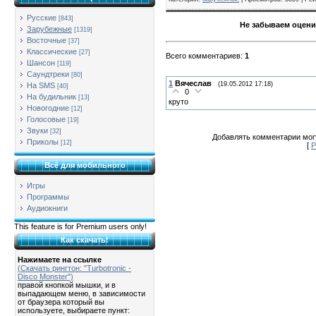
Русские
[843]
Не забываем оцени
Зарубежные
[1319]
Восточные
[37]
Классические
[27]
Всего комментариев
:
1
Шансон
[119]
Саундтреки
[80]
1
Вячеслав
(19.05.2012 17:18)
На SMS
[40]
0
На будильник
[13]
круто
Новогодние
[12]
Голосовые
[19]
Звуки
[32]
Добавлять комментарии могу
Приколы
[12]
[
Р
Всё для мобильного
Игры
Программы
Аудиокниги
This feature is for Premium users only!
Как скачать!
Нажимаете на ссылке
(Скачать рингтон: "Turbotronic -
Disco Monster")
правой кнопкой мышки, и в
выпадающем меню, в зависимости
от браузера который вы
используете, выбираете пункт: