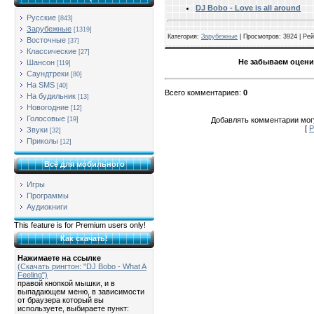
DJ Bobo - Love is all around
Русские
[843]
Зарубежные
[1319]
Категория
:
Зарубежные
|
Просмотров
: 3924 |
Рей
Восточные
[37]
Классические
[27]
Не забываем оцени
Шансон
[119]
Саундтреки
[80]
На SMS
[40]
Всего комментариев
:
0
На будильник
[13]
Новогодние
[12]
Голосовые
Добавлять комментарии могу
[19]
[
Р
Звуки
[32]
Приколы
[12]
Всё для мобильного
Игры
Программы
Аудиокниги
This feature is for Premium users only!
Как скачать!
Нажимаете на ссылке
(Скачать рингтон: "DJ Bobo - What A
Feeling")
правой кнопкой мышки, и в
выпадающем меню, в зависимости
от браузера который вы
используете, выбираете пункт: