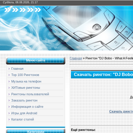
Суббота, 08.08.2026, 21:17
Главная
» Рингтон "DJ Bobo - What A Feeli
Меню сайта
Главная
Скачать рингтон: "DJ Bobo 
Top 100 Рингтонов
Музыка на телефон
ХИТовые рингтоны
Рингтоны пользователей
Д
Заказать рингтон
Информация о сайте
Скачать рингто
Игры для Android
Каталог статей
Ещё рингтоны:
Категории