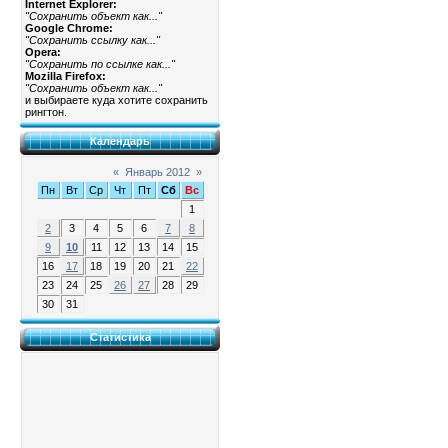
Internet Explorer:
"Сохранить объект как..."
Google Chrome:
"Сохранить ссылку как..."
Opera:
"Сохранить по ссылке как..."
Mozilla Firefox:
"Сохранить объект как..."
и выбираете куда хотите сохранить
рингтон.
Календарь
«
Январь 2012
»
Пн
Вт
Ср
Чт
Пт
Сб
Вс
1
2
3
4
5
6
7
8
9
10
11
12
13
14
15
16
17
18
19
20
21
22
23
24
25
26
27
28
29
30
31
Статистика